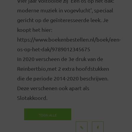
Vier jaar voltooide zij 'Een os op het dak:
moderne muziek in vogevlucht', speciaal
gericht op de geïnteresseerde leek. Je
koopt het hier:
https://www.boekenbestellen.nl/boek/een-
os-op-het-dak/9789012345675
In 2020 verscheen de 3e druk van de
Reinbertbio,met 2 extra hoofdstukken
die de periode 2014-2020 beschrijven.
Deze verschenen ook apart als
Slotakkoord.
TOON ALLE
BERICHTEN