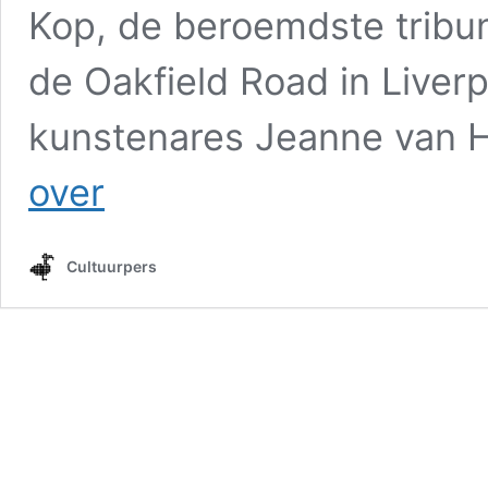
Kop, de beroemdste tribun
de Oakfield Road in Liver
kunstenares Jeanne van 
De
over
beste
pasteitjes
van
Cultuurpers
Anfield
werken
tegen
de
verloedering.
(Lessen
uit
Manchester,
aflevering
4,