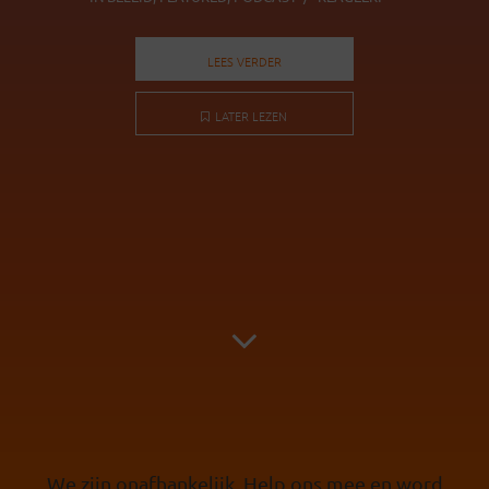
LEES VERDER
LATER LEZEN
We zijn onafhankelijk. Help ons mee en word