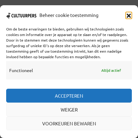
3 weken geleden
Beheer cookie toestemming
DE NEDERLANDSE AI-
STRATEGIE VERGEET HAAR
Om de beste ervaringen te bieden, gebruiken wij technologieën zoals
cookies om informatie over je apparaat op te slaan en/of te raadplegen.
GROTE CULTURELE KANS
Door in te stemmen met deze technologieën kunnen wij gegevens zoals
surfgedrag of unieke ID's op deze site verwerken. Als je geen
DOOR
GUIDO VAN NISPEN
3 WEKEN GELEDEN
toestemming geeft of uw toestemming intrekt, kan dit een nadelige
invloed hebben op bepaalde functies en mogelijkheden.
5 MINUTEN LEESTIJD
REAGEER!
Functioneel
Altijd actief
Guido van Nispen: Nederland investeert
miljarden in AI, maar vergeet misschien wel
zijn grootste strategische troef. Terwijl Europa
ACCEPTEREN
bibliotheken, musea en erfgoed steeds
WEIGER
nadrukkelijker ziet als fundament van
VOORKEUREN BEWAREN
publieke AI, blijft de Nederlandse
cultuursector opvallend afwezig in de