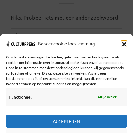
Niks. Probeer iets met een ander zoekwoord
Beheer cookie toestemming
ZOEKEN
Om de beste ervaringen te bieden, gebruiken wij technologieën zoals
cookies om informatie over je apparaat op te slaan en/of te raadplegen.
Door in te stemmen met deze technologieën kunnen wij gegevens zoals
surfgedrag of unieke ID's op deze site verwerken. Als je geen
toestemming geeft of uw toestemming intrekt, kan dit een nadelige
Coöperatief Cultureel Persbureau U.A. | Salzburg 29 |
invloed hebben op bepaalde functies en mogelijkheden.
3524KS Utrecht | KvK: 55573592 |Btw:
NL851769731B01 | Bank: NL92 TRIO 0254 7521 01
Functioneel
Altijd actief
Samenwerken
ACCEPTEREN
Statuten