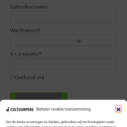
Gebruikersnaam
Wachtwoord
6 + 2 equals?
*
Onthoud mij
Beheer cookie toestemming
Wachtwoord vergeten
Om de beste ervaringen te bieden, gebruiken wij technologieën zoals
cookies om informatie over je apparaat op te slaan en/of te raadplegen.