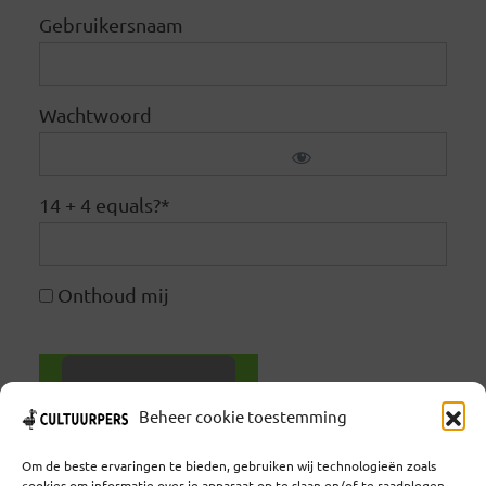
Gebruikersnaam
Wachtwoord
14 + 4 equals?
*
Onthoud mij
Beheer cookie toestemming
Wachtwoord vergeten
Om de beste ervaringen te bieden, gebruiken wij technologieën zoals
cookies om informatie over je apparaat op te slaan en/of te raadplegen.