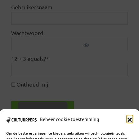
Gebruikersnaam
Wachtwoord
12 + 3 equals?
*
Onthoud mij
Beheer cookie toestemming
Wachtwoord vergeten
Om de beste ervaringen te bieden, gebruiken wij technologieën zoals
cookies om informatie over je apparaat op te slaan en/of te raadplegen.