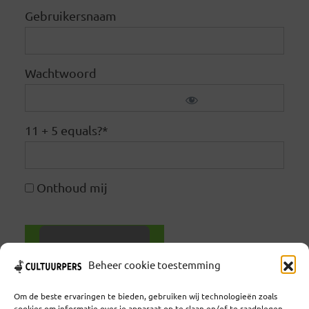
Gebruikersnaam
Wachtwoord
11 + 5 equals?
*
Onthoud mij
Beheer cookie toestemming
Wachtwoord vergeten
Om de beste ervaringen te bieden, gebruiken wij technologieën zoals
cookies om informatie over je apparaat op te slaan en/of te raadplegen.