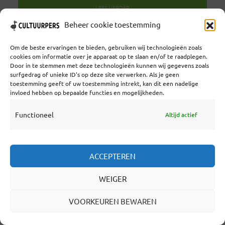
LEES VERDER
Beheer cookie toestemming
Om de beste ervaringen te bieden, gebruiken wij technologieën zoals
cookies om informatie over je apparaat op te slaan en/of te raadplegen.
Door in te stemmen met deze technologieën kunnen wij gegevens zoals
surfgedrag of unieke ID's op deze site verwerken. Als je geen
2 maanden geleden
toestemming geeft of uw toestemming intrekt, kan dit een nadelige
BRECHT’S FIRST PLAY IN
invloed hebben op bepaalde functies en mogelijkheden.
HOLLAND FESTIVAL: EEN EVEN
Functioneel
Altijd actief
VROLIJK ALS ONMISBAAR
HELDER STUK OVER CANCEL
CULTUUR
ACCEPTEREN
DOOR
WIJBRAND SCHAAP
2 MAANDEN GELEDEN
WEIGER
5 MINUTEN LEESTIJD
REAGEER!
VOORKEUREN BEWAREN
Zelden met zoveel frisse tegenzin naar een