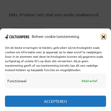
Niks. Probeer iets met een ander zoekwoord
Beheer cookie toestemming
ZOEKEN
Om de beste ervaringen te bieden, gebruiken wij technologieën zoals
cookies om informatie over je apparaat op te slaan en/of te raadplegen.
Door in te stemmen met deze technologieën kunnen wij gegevens zoals
surfgedrag of unieke ID's op deze site verwerken. Als je geen
toestemming geeft of uw toestemming intrekt, kan dit een nadelige
Coöperatief Cultureel Persbureau U.A. | Salzburg 29 |
invloed hebben op bepaalde functies en mogelijkheden.
3524KS Utrecht | KvK: 55573592 |Btw:
NL851769731B01 | Bank: NL92 TRIO 0254 7521 01
Functioneel
Altijd actief
Samenwerken
ACCEPTEREN
Statuten