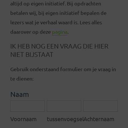
altijd op eigen initiatief. Bij opdrachten
betalen wij, bij eigen initiatief bepalen de
lezers wat je verhaal waard is. Lees alles
daarover op deze
pagina
.
IK HEB NOG EEN VRAAG DIE HIER
NIET BIJSTAAT
Gebruik onderstaand formulier om je vraag in
te dienen:
Neem
Naam
contact
Voornaam
tussenvoegsel
Achternaam
op
Voornaam
tussenvoegsel
Achternaam