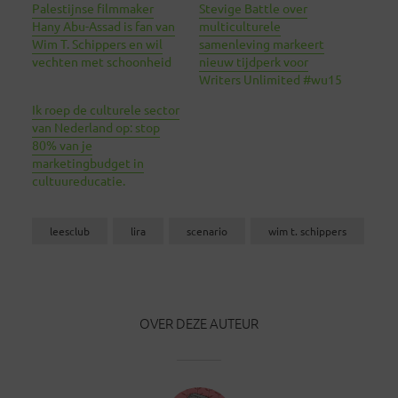
Palestijnse filmmaker
Stevige Battle over
Hany Abu-Assad is fan van
multiculturele
Wim T. Schippers en wil
samenleving markeert
vechten met schoonheid
nieuw tijdperk voor
Writers Unlimited #wu15
Ik​ roep​ de culturele​ sector​
van​ ​Nederland​ ​op:​​ stop​​
80%​​ van​ je​
marketingbudget​ in
cultuureducatie.​ ​
leesclub
lira
scenario
wim t. schippers
OVER DEZE AUTEUR