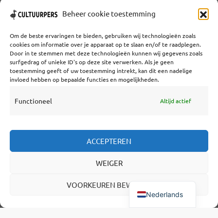
1
SOLIDAIR MET STAKENDE
Beheer cookie toestemming
AMERIKAANSE COLLEGA’S
Om de beste ervaringen te bieden, gebruiken wij technologieën zoals
12 JUNI 2023
cookies om informatie over je apparaat op te slaan en/of te raadplegen.
Door in te stemmen met deze technologieën kunnen wij gegevens zoals
surfgedrag of unieke ID's op deze site verwerken. Als je geen
toestemming geeft of uw toestemming intrekt, kan dit een nadelige
invloed hebben op bepaalde functies en mogelijkheden.
S
SCENARIOVAKPRIJZEN UITGEREIKT:
Functioneel
Altijd actief
ZILVEREN KRULSTAARTEN VOOR HET
JAAR VAN FORTUYN EN EL HOUB
26 MAART 2023
ACCEPTEREN
WEIGER
VOORKEUREN BEWAREN
Nederlands
Coöperatief Cultureel Persbureau U.A. | Salzburg 29 |