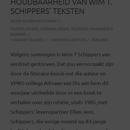
HOUDBAARHEID VAN WIM T.
SCHIPPERS’ TEKSTEN
DOOR
WIJBRAND SCHAAP
IN
FAITS DIVERS
,
LITERAIR
,
MEDIA
,
TELEVISIE
,
WAARDEER &
DONEER!
1 MAAND GELEDEN
3 MINUTEN LEESTIJD
REAGEER!
Volgens sommigen is Wim T Schippers van
verdriet gestorven. Dat zou veroorzaakt zijn
door de literaire knock-out die auteur en
VPRO-collega Adriaan van Dis aan hem dit
voorjaar uitdeelde door in een boek te
verhalen over zijn relatie, sinds 1985, met
Schippers’ levenspartner Ellen Jens.
Schippers, die vorige maand op 83-jarige