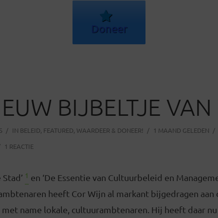
Doneer
IEUW BIJBELTJE VAN
S
IN
BELEID
,
FEATURED
,
WAARDEER & DONEER!
1 MAAND GELEDEN
1 REACTIE
1
e Stad’
en ‘De Essentie van Cultuurbeleid en Manageme
ambtenaren heeft Cor Wijn al markant bijgedragen aan 
, met name lokale, cultuurambtenaren. Hij heeft daar n