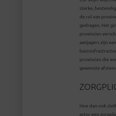
sterke, bestendige
de rol van provin
gedragen. Het gin
provincies versch
aanjagers zijn va
basisinfrastructu
provincies die ee
gewenste afstemm
ZORGPLI
Hoe dan ook stelt
actor een zorgpli