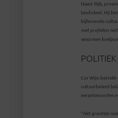
Naast Rijk, provi
landsdeel. Hij be
bijhorende cultu
met profielen niet
waarmee knelpunt
POLITIEK
Cor Wijn betrekt 
cultuurbeleid bel
verantwoorden en
“
Het grootste nade