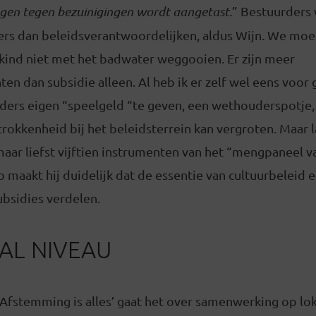
en tegen bezuinigingen wordt aangetast.
” Bestuurders
s dan beleidsverantwoordelijken, aldus Wijn. We moet
ekind niet met het badwater weggooien. Er zijn meer
en dan subsidie alleen. Al heb ik er zelf wel eens voor
rders eigen “speelgeld “te geven, een wethouderspotje,
trokkenheid bij het beleidsterrein kan vergroten. Maar la
aar liefst vijftien instrumenten van het “mengpaneel v
 maakt hij duidelijk dat de essentie van cultuurbeleid e
ubsidies verdelen.
AL NIVEAU
 Afstemming is alles’ gaat het over samenwerking op lok