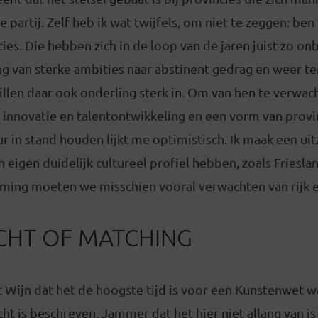
 partij. Zelf heb ik wat twijfels, om niet te zeggen: ben 
cies. Die hebben zich in de loop van de jaren juist zo o
g van sterke ambities naar abstinent gedrag en weer te
illen daar ook onderling sterk in. Om van hen te verwac
n innovatie en talentontwikkeling en een vorm van provi
ur in stand houden lijkt me optimistisch. Ik maak een ui
n eigen duidelijk cultureel profiel hebben, zoals Friesl
ing moeten we misschien vooral verwachten van rijk 
CHT OF MATCHING
 Wijn dat het de hoogste tijd is voor een Kunstenwet w
cht is beschreven. Jammer dat het hier niet allang van i