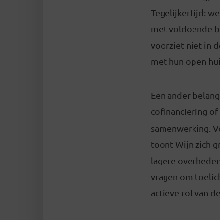
Tegelijkertijd: w
met voldoende bu
voorziet niet in 
met hun open hui
Een ander belangr
cofinanciering of
samenwerking. Vo
toont Wijn zich 
lagere overheden
vragen om toelic
actieve rol van d