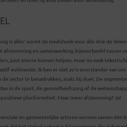
EL
ing is alles’ vormt de invalshoek voor alle drie de delen
t afstemming en samenwerking, bijvoorbeeld tussen o
lers, juist enorm kunnen helpen, maar nu vaak tekortschie
hzelf voldoende. Ik ben er niet zo’n voorstander van om 
de sector te benadrukken, zoals hij doet. De segmenter
 dan in de sport, de gezondheidszorg of de wetenschappe
 positieve pluriformiteit. Maar meer afstemming? Ja!
rovinciale en gemeentelijke actoren vormen samen één b
ent dat het stelsel gebaat is bij provincies die zich man