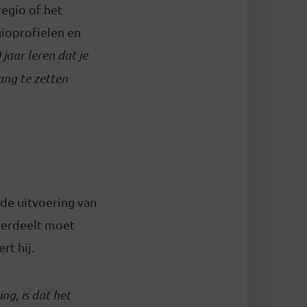
regio of het
gioprofielen en
jaar leren dat je
ang te zetten
 de uitvoering van
 verdeelt moet
t hij.
ng, is dat het