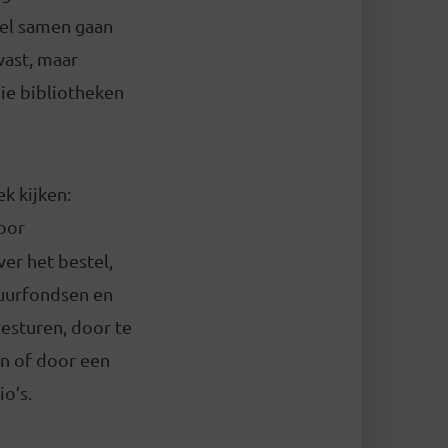
wel samen gaan
vast, maar
die bibliotheken
k kijken:
voor
er het bestel,
tuurfondsen en
esturen, door te
n of door een
io’s.