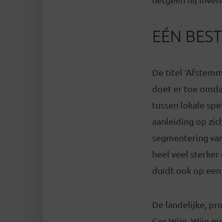
EÉN BEST
De titel ‘Afstemm
doet er toe omda
tussen lokale spe
aanleiding op zic
segmentering van 
heel veel sterker
duidt ook op een
De landelijke, p
Cor Wijn. Wijn me