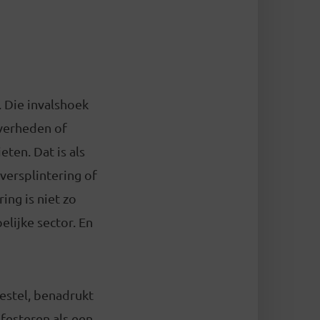
. Die invalshoek
verheden of
ten. Dat is als
versplintering of
ing is niet zo
lijke sector. En
estel, benadrukt
ifesteren als een