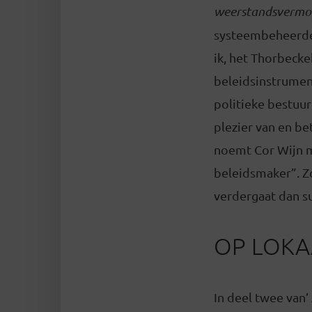
weerstandsvermog
systeembeheerder
ik, het Thorbeck
beleidsinstrument
politieke bestuu
plezier van en be
noemt Cor Wijn m
beleidsmaker”. Zo
verdergaat dan s
OP LOKA
In deel twee van’