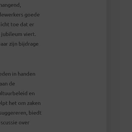
nhangend,
medewerkers goede
cht toe dat er
 jubileum viert.
aar zijn bijdrage
reden in handen
 aan de
ultuurbeleid en
elpt het om zaken
e suggereren, biedt
iscussie over