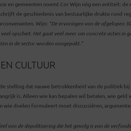
ncie en gemeenten noemt Cor Wijn nóg een entiteit: de 
schrijft de geschiedenis van bestuurlijke drukte rond re
urconvenanten. Wijn:
“
De ervaringen van de afgelopen 30 
 veel opschiet. Het gaat veel meer om concrete acties in g
en in de sector worden aangepakt.”
 EN CULTUUR
de stelling dat nauwe betrokkenheid van de politiek bij
angrijk is. Alleen wie kan bepalen wil betalen, wie geld
 wie doelen formuleert moet discussiëren, argumenteer
el van de depolitisering die het gevolg is van de verfondsi