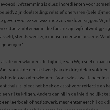
egevoegd: ‘Afstemming is alles; ingrediënten voor same
beleid’. Zijn doelstelling: relatief onervaren (beleid)
 geven voor zaken waarmee ze van doen krijgen. Wijn li
n cultuurambtenaar in die functie zijn vijfentwintigjarig
isseld; steeds weer zijn mensen nieuw in materie. Vand
f geheugen.’
 als de nieuwkomers dit bijbeltje van Wijn snel na aant
Want vooral de eerste twee (van de drie) delen voldoen
nis bieden aan nieuwkomers. Voor wie al wat langer in c
t thuis is, biedt het boek ook stof voor reflectie en h
een rij te krijgen. Anders dan hij in de inleiding lijkt t
t een leerboek of naslagwerk, maar entameert hij ook d
tariseert en doet hij voorstellen voor verandering.