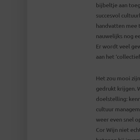
bijbeltje aan to
succesvol cultuur
handvatten mee te
nauwelijks nog ee
Er wordt veel gew
aan het ‘collectie
Het zou mooi zijn
gedrukt krijgen. 
doelstelling: ken
cultuur managemen
weer even snel op 
Cor Wijn niet ech
hetgeen hij inven