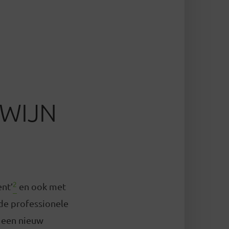
 WIJN
2
nt’
en ook met
de professionele
u een nieuw