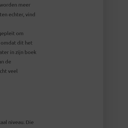
 worden meer
en echter, vind
 gepleit om
 omdat dit het
ter in zijn boek
an de
cht veel
aal niveau. Die