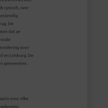
ik cynisch, over
nbestendig
rug. De
hten dat ze
nciale
tzondering voor
and en Limburg. De
en gemeenten.
aarin voor elke
s gekomen.