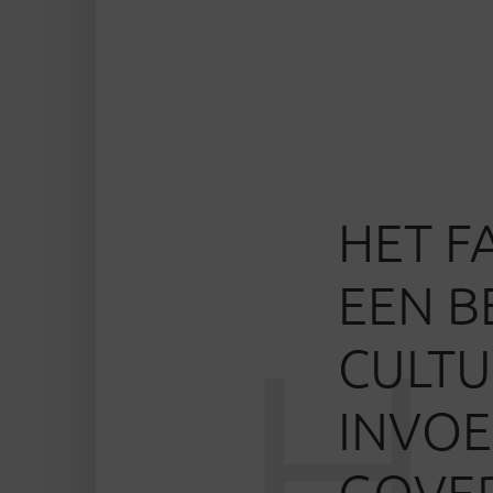
HET FA
EEN B
H
CULT
INVOE
GOVE