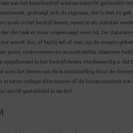
enaar van het kunstbedrijf waarop toezicht gehouden m
beschouwt, gedraagt zich als eigenaar, dat is niet zo gek
s zoals in het bedrijfsleven, neem je als statutair wer
der die taak er maar ongevraagd even bij. De statutaire
eur wordt dus, of hij/zij wil of niet, op de vingers ge
over groei, ondernemen en accountability. Daarmee heb
re opgebouwd in het bedrijfsleven. Merkwaardig is dat 
 voor het leiden van de kunstinstelling door de directeu
r ervaren collega-directeuren of de huisaccountant om 
iori wordt gedubbeld in de RvT.
M