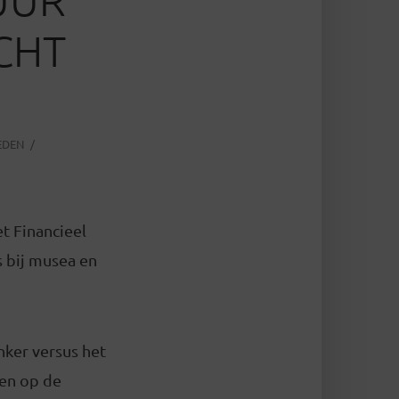
CHT
EDEN
t Financieel
 bij musea en
nker versus het
ten op de