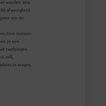
oet worden. Wie
. Bij afwezigheid
kgever van de
keken door mensen
ben ze een
het raadplegen
r zelf,
advies te vragen,