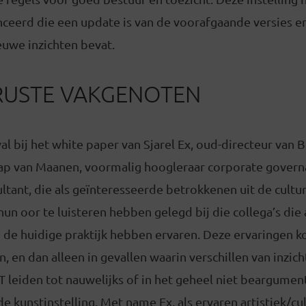
ceerd die een update is van de voorafgaande versies e
uwe inzichten bevat.
USTE VAKGENOTEN
val bij het white paper van Sjarel Ex, oud-directeur van 
ap van Maanen, voormalig hoogleraar corporate govern
tant, die als geïnteresseerde betrokkenen uit de cultu
hun oor te luisteren hebben gelegd bij die collega’s die 
an de huidige praktijk hebben ervaren. Deze ervaringen 
n, en dan alleen in gevallen waarin verschillen van inzich
 leiden tot nauwelijks of in het geheel niet beargumen
de kunstinstelling. Met name Ex, als ervaren artistiek/cu