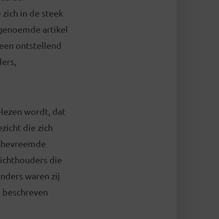
zich in de steek
ngenoemde artikel
 een ontstellend
ers,
elezen wordt, dat
zicht die zich
anchevreemde
zichthouders die
anders waren zij
e beschreven