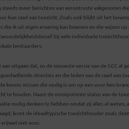
 steeds meer berichten van verontruste vakgenoten die 
or hun raad van toezicht. Zoals ook blijkt uit het bove
ies die ik uit eigen ervaring kan beamen en die wijzen op
woordelijkheidsbesef bij vele individuele toezichthoud
okale bestuurders.
van uitgaan dat, zo de nieuwste versie van de GCC al g
t goedwillende directies en die leden van de raad van toe
e de kennis missen die nodig is om op een voor hen br
icht te houden. Naast de omnipotente status van de toe
atie nodig denken te hebben omdat zij alles al weten, 
aagd, komt de ideaaltypische toezichthouder zoals dez
vrijwel niet voor.