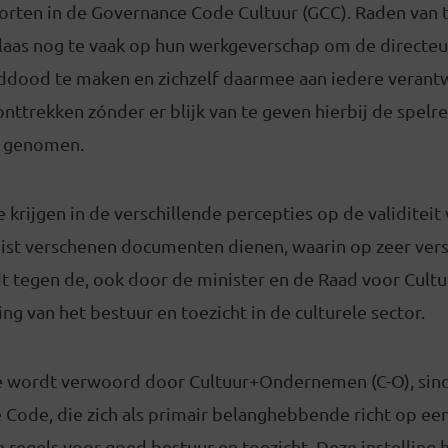
korten in de Governance Code Cultuur (GCC). Raden van 
laas nog te vaak op hun werkgeverschap om de directeu
ddood te maken en zichzelf daarmee aan iedere verant
nttrekken zónder er blijk van te geven hierbij de spelr
n genomen.
e krijgen in de verschillende percepties op de validitei
ist verschenen documenten dienen, waarin op zeer vers
 tegen de, ook door de minister en de Raad voor Cultuu
ng van het bestuur en toezicht in de culturele sector.
e wordt verwoord door Cultuur+Ondernemen (C-O), sind
 Code, die zich als primair belanghebbende richt op e
 regels voor goed bestuur en toezicht. Deze instelling h