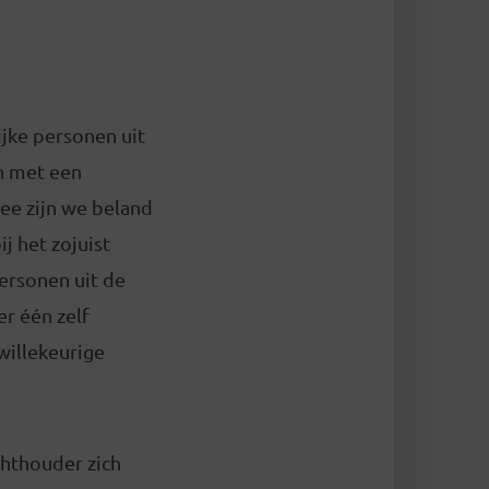
jke personen uit
en met een
mee zijn we beland
ij het zojuist
ersonen uit de
er één zelf
willekeurige
chthouder zich