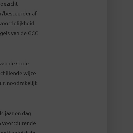
toezicht
r/bestuurder af
woordelijkheid
egels van de GCC
t van de Code
chillende wijze
r, noodzakelijk
s jaar en dag
en voortdurende
eeft zojuist de