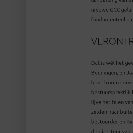
nieuwe GCC gelan
fundamenteel nie
VERONTR
Dat is wél het ge
Beuningen, en Ja
boardroom consul
bestuurspraktijk 
lijve het falen v
zelden naar buite
bestuurder en RvT
de directeur van 