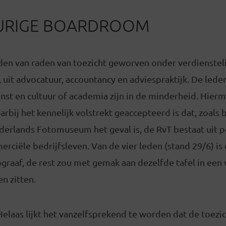
URIGE BOARDROOM
den van raden van toezicht geworven onder verdiensteli
, uit advocatuur, accountancy en adviespraktijk. De led
nst en cultuur of academia zijn in de minderheid. Hier
arbij het kennelijk volstrekt geaccepteerd is dat, zoals b
erlands Fotomuseum het geval is, de RvT bestaat uit p
rciële bedrijfsleven. Van de vier leden (stand 29/6) is 
graaf, de rest zou met gemak aan dezelfde tafel in een 
n zitten.
 Helaas lijkt het vanzelfsprekend te worden dat de toezi