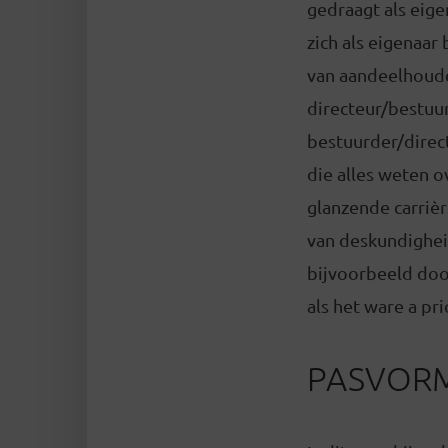
gedraagt als eig
zich als eigenaar 
van aandeelhouder
directeur/bestuur
bestuurder/direct
die alles weten 
glanzende carriè
van deskundigheid
bijvoorbeeld doo
als het ware a pr
PASVOR