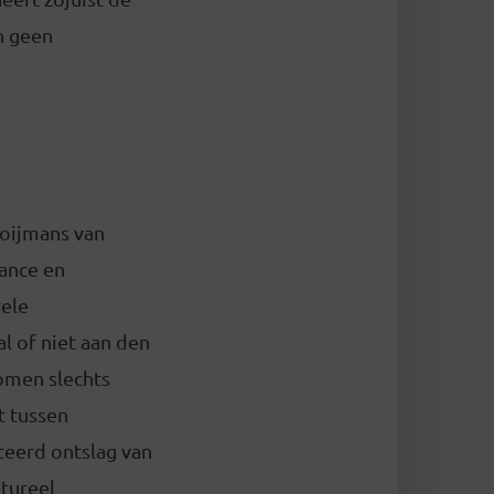
n geen
Boijmans van
ance en
rele
al of niet aan den
komen slechts
t tussen
teerd ontslag van
ltureel