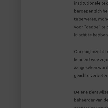
institutionele te
beroepen zich he
te serveren, mon
voor “gedoe” te o
in acht te hebbe
Om enig inzicht t
kunnen twee zoju
aangekeken wordt
geachte verbeteri
De ene zienswijz
beheerder van de
aanpassing van de