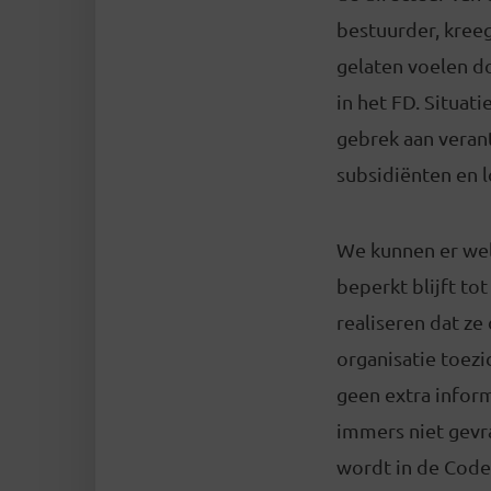
bestuurder, kreeg
gelaten voelen do
in het FD. Situat
gebrek aan verant
subsidiënten en l
We kunnen er wel 
beperkt blijft to
realiseren dat z
organisatie toez
geen extra inform
immers niet gevr
wordt in de Code 