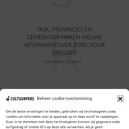
R
RIJK, PROVINCIES EN
GEMEENTEN MAKEN NIEUWE
AFSPRAKEN OVER ZORG VOOR
ERFGOED
2 MAANDEN GELEDEN
Beheer cookie toestemming
MEER TONEN
Om de beste ervaringen te bieden, gebruiken wij technologieën zoals
cookies om informatie over je apparaat op te slaan en/of te raadplegen.
Door in te stemmen met deze technologieën kunnen wij gegevens zoals
surfgedrag of unieke ID's op deze site verwerken. Als je geen