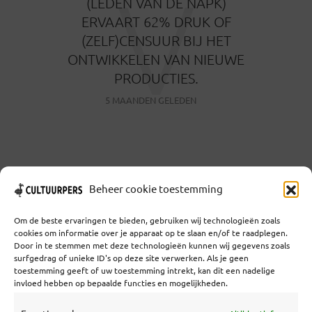
V
(LEDEN VAN DE NAPK)
ERVAART 62% DRUK OF
(ZELF)CENSUUR BIJ HET
ONTWIKKELEN VAN NIEUWE
PRODUCTIES.
5 MAANDEN GELEDEN
Beheer cookie toestemming
MEER TONEN
Om de beste ervaringen te bieden, gebruiken wij technologieën zoals
cookies om informatie over je apparaat op te slaan en/of te raadplegen.
Door in te stemmen met deze technologieën kunnen wij gegevens zoals
surfgedrag of unieke ID's op deze site verwerken. Als je geen
toestemming geeft of uw toestemming intrekt, kan dit een nadelige
Coöperatief Cultureel Persbureau U.A. | Salzburg 29 |
invloed hebben op bepaalde functies en mogelijkheden.
3524KS Utrecht | KvK: 55573592 |Btw:
NL851769731B01 | Bank: NL92 TRIO 0254 7521 01