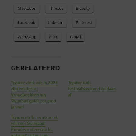
Mastodon
Threads
Bluesky
Facebook
LinkedIn
Pinterest
WhatsApp
Print
E-mail
GERELATEERD
Tryater viert ook in 2026
Tryater sluit
zijn zestigste;
festivalweekend voldaan
Vroegboekkorting
af
Swimbad geldt tot eind
januari
Tryaters tribune stroomt
vol voor Swimbad:
Première uitverkocht,
enkele kaarten voor