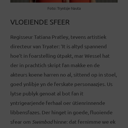
Foto: Tryntsje Nauta
VLOEIENDE SFEER
Regisseur Tatiana Pratley, tevens artistiek
directeur van Tryater: ‘It is altyd spannend
hoe’t in foarstelling útpakt, mar Wessel hat
der in prachtich skript fan makke en de
akteurs koene harren no al, sittend op in stoel,
goed ynlibje yn de ferskate personaazjes. Us
lytse publyk genoat al bot fan it
yntrigearjende ferhaal oer útienrinnende
libbensfazes. Der hinget in goede, fluoiende
sfear om
Swimbad
hinne: dat fernimme we ek