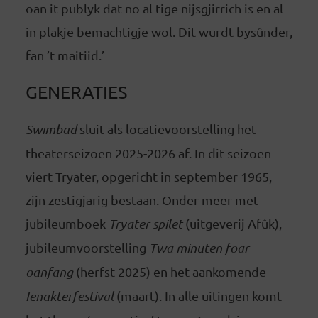
oan it publyk dat no al tige nijsgjirrich is en al
in plakje bemachtigje wol. Dit wurdt bysûnder,
fan ’t maitiid.’
GENERATIES
Swimbad
sluit als locatievoorstelling het
theaterseizoen 2025-2026 af. In dit seizoen
viert Tryater, opgericht in september 1965,
zijn zestigjarig bestaan. Onder meer met
jubileumboek
Tryater spilet
(uitgeverij Afûk),
jubileumvoorstelling
Twa minuten foar
oanfang
(herfst 2025) en het aankomende
Ienakterfestival
(maart). In alle uitingen komt