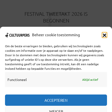
F
FESTIVAL TWEETAKT 2026 IS
BEGONNEN
2 MAANDEN GELEDEN
Beheer cookie toestemming
Om de beste ervaringen te bieden, gebruiken wij technologieën zoals
cookies om informatie over je apparaat op te slaan en/of te raadplegen.
Door in te stemmen met deze technologieën kunnen wij gegevens zoals
surfgedrag of unieke ID's op deze site verwerken. Als je geen
toestemming geeft of uw toestemming intrekt, kan dit een nadelige
Coöperatief Cultureel Persbureau U.A. | Salzburg 29 |
invloed hebben op bepaalde functies en mogelijkheden.
3524KS Utrecht | KvK: 55573592 |Btw:
NL851769731B01 | Bank: NL92 TRIO 0254 7521 01
Functioneel
Altijd actief
Samenwerken
ACCEPTEREN
Statuten
WEIGER
Redactiestatuut