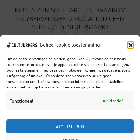
M
MUSEA ZIJN SOFT TARGETS – WAAROM
IS CYBERVEILIGHEID NOG ALTIJD GEEN
SERIEUZE BESTUURSZAAK?
6 MAANDEN GELEDEN
Beheer cookie toestemming
Om de beste ervaringen te bieden, gebruiken wij technologieën zoals
cookies om informatie over je apparaat op te slaan en/of te raadplegen.
Door in te stemmen met deze technologieën kunnen wij gegevens zoals
surfgedrag of unieke ID's op deze site verwerken. Als je geen
toestemming geeft of uw toestemming intrekt, kan dit een nadelige
Coöperatief Cultureel Persbureau U.A. | Salzburg 29 |
invloed hebben op bepaalde functies en mogelijkheden.
3524KS Utrecht | KvK: 55573592 |Btw:
NL851769731B01 | Bank: NL92 TRIO 0254 7521 01
Functioneel
Altijd actief
Samenwerken
ACCEPTEREN
Statuten