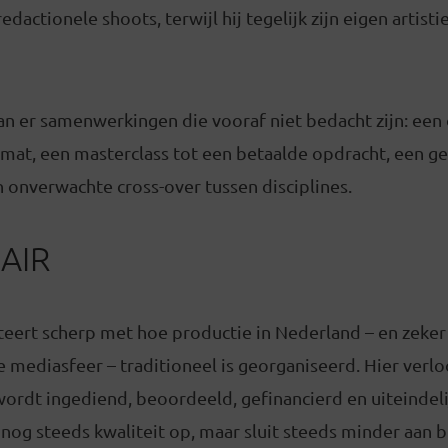
dactionele shoots, terwijl hij tegelijk zijn eigen artisti
an er samenwerkingen die vooraf niet bedacht zijn: een
rmat, een masterclass tot een betaalde opdracht, een g
 onverwachte cross-over tussen disciplines.
EAIR
steert scherp met hoe productie in Nederland – en zeke
e mediasfeer – traditioneel is georganiseerd. Hier verlo
 wordt ingediend, beoordeeld, gefinancierd en uiteindel
nog steeds kwaliteit op, maar sluit steeds minder aan 