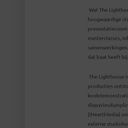
Wat The Lighthou
hoogwaardige stud
presentatieruimt
masterclasses, i
samenwerkingen. C
dat baat heeft bi
The Lighthouse i
producties ontst
kookdemonstratie
diepvriesdumplin
(iHeartMedia) ont
externe studiohuu