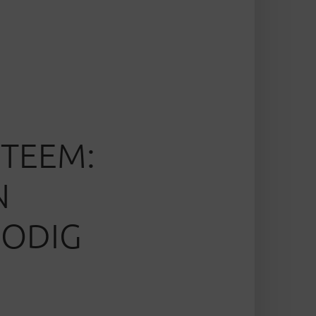
STEEM:
N
NODIG