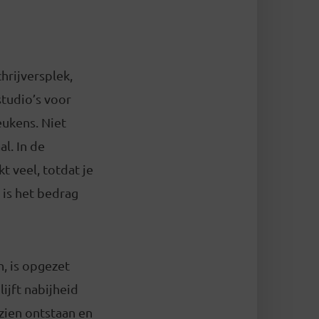
hrijversplek,
tudio’s voor
eukens. Niet
l. In de
t veel, totdat je
 is het bedrag
, is opgezet
ijft nabijheid
zien ontstaan en