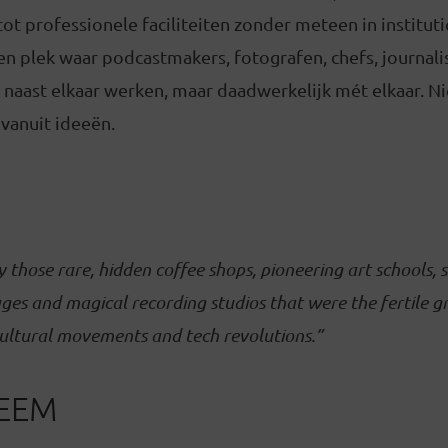
t professionele faciliteiten zonder meteen in instituti
een plek waar podcastmakers, fotografen, chefs, journali
naast elkaar werken, maar daadwerkelijk mét elkaar. Ni
 vanuit ideeën.
y those rare, hidden coffee shops, pioneering art schools, s
ges and magical recording studios that were the fertile g
cultural movements and tech revolutions.”
EEM