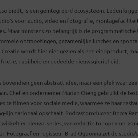
se biedt, is een geïntegreerd ecosysteem. Leden krijge
io’s voor audio, video en fotografie, montagefacilitei
es. Maar minstens zo belangrijk is de programmatische 
nformele ontmoetingen, gezamenlijke lunches en spont
reatie wordt hier niet gezien als een eindproduct, maa
j frictie, nabijheid en gedeelde nieuwsgierigheid.
s bovendien geen abstract idee, maar een plek waar zee
aan. Chef en ondernemer Marian Cheng gebruikt de te
s te filmen voor sociale media, waarmee ze haar resta
g-lijn nationaal opschaalt. Podcastproducent Becca Ra
wikkelt er nieuwe series, van redactie tot opname, zond
r. Fotograaf en regisseur Brad Ogbonna zet de studio’s