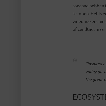
toegang hebben to
te lopen. Het is 
videomakers niet 
of zendtijd, maar
“Inspired b
valley gara
the great 
ECOSYST