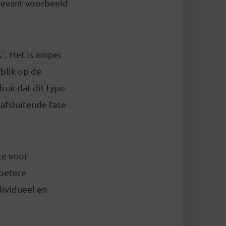
elevant voorbeeld
1
s
. Het is amper
 blik op de
ruk dat dit type
 afsluitende fase
te voor
 betere
dividueel en