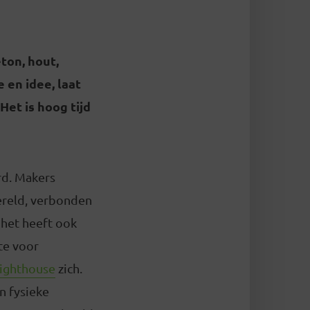
eton, hout,
 en idee, laat
Het is hoog tijd
rd. Makers
wereld, verbonden
 het heeft ook
te voor
Lighthouse
zich.
en fysieke