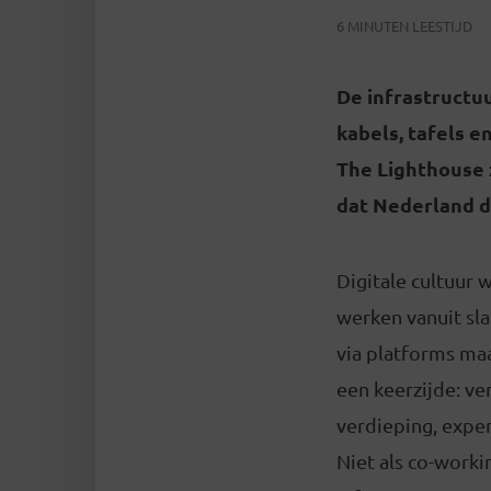
6 MINUTEN LEESTIJD
De infrastructuu
kabels, tafels e
The Lighthouse z
dat Nederland d
Digitale cultuur
werken vanuit sla
via platforms maa
een keerzijde: ve
verdieping, exper
Niet als co-worki