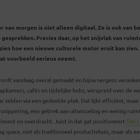
r van morgen is niet alleen digitaal. Ze is ook van b
n gesprekken. Precies daar, op het snijvlak van ruimte
ien hoe een nieuwe culturele motor eruit kan zien. 
at voorbeeld serieus neemt.
 wordt vandaag overal gemaakt en bijna nergens veranke
apkamers, cafés en tijdelijke hubs, verspreid over de 
r zelden via een gedeelde plek. Dat lijkt efficiënt, maar
rsnippering, een gebrek aan uitwisseling en weinig ruim
iment en overdracht. Juist in dat gat positioneert
The 
ng space, niet als traditioneel productiehuis, maar als e