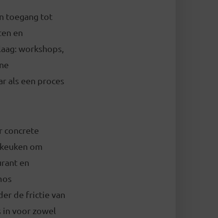
n toegang tot
ten en
laag: workshops,
ane
r als een proces
r concrete
stkeuken om
urant en
mos
er de frictie van
 in voor zowel