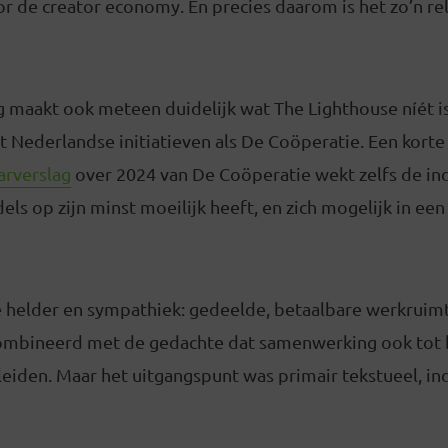
or de creator economy. En precies daarom is het zo’n r
g maakt ook meteen duidelijk wat The Lighthouse níét i
t Nederlandse initiatieven als De Coöperatie. Een korte
arverslag
over 2024 van De Coöperatie wekt zelfs de ind
ls op zijn minst moeilijk heeft, en zich mogelijk in een
e helder en sympathiek: gedeelde, betaalbare werkruim
combineerd met de gedachte dat samenwerking ook tot
 leiden. Maar het uitgangspunt was primair tekstueel, in