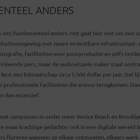
NTEEL ANDERS
 iets fundamenteel anders. Het gaat hier niet om een sc
uctieomgeving met zware en kostbare infrastructuur: s
otografie, faciliteiten voor postproductie en zelfs testk
hrijvende pers, maar de audiovisuele maker staat centraa
ost een lidmaatschap circa 5.500 dollar per jaar. Dat lijk
e professionele faciliteiten die ervoor terugkomen. Dan
n dan excessief.
met campussen in onder meer Venice Beach en Brooklyn
e maar krachtige gedachte: ook in een digitale wereld bl
rs floreren wanneer ze elkaar ontmoeten, elkaars werk 