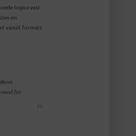
onele logica vast
sten en
et vanuit formats
ilicon
round for