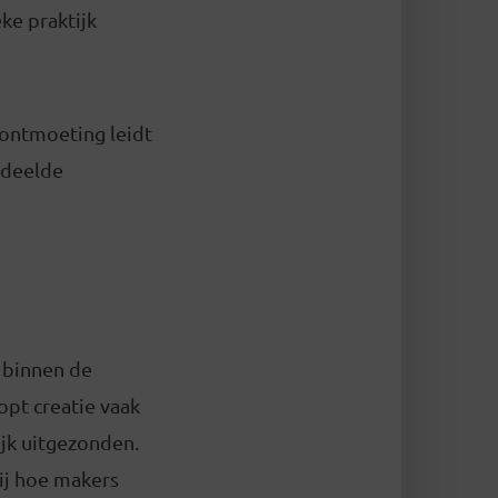
eke praktijk
 ontmoeting leidt
edeelde
r binnen de
opt creatie vaak
ijk uitgezonden.
bij hoe makers