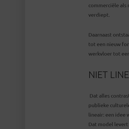
commerciële als re
verdiept.
Daarnaast ontsta
tot een nieuw fo
werkvloer tot een
NIET LIN
Dat alles contra
publieke culturel
lineair: een idee
Dat model levert 