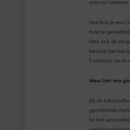
uren en tarieven.
Hoe kun je een CA
functie gemiddeld
idee ook de verge
bestaat dan kan j
freelancer en de 
Waar het mis gi
Bij de totstandk
gemiddelde declar
bij het vaststelle
jaarbasis daadwerk