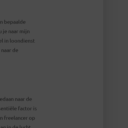
en bepaalde
 je naar mijn
l in loondienst
t naar de
gedaan naar de
ntiële factor is
en freelancer op
ag in de lucht.