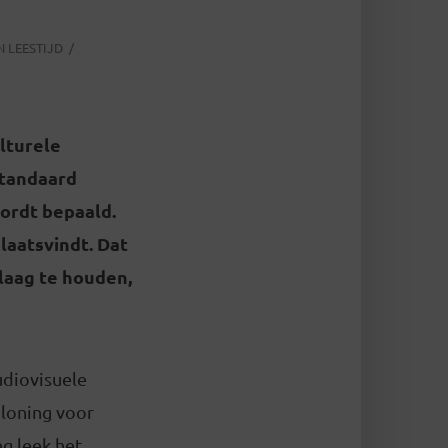
N LEESTIJD
lturele
standaard
ordt bepaald.
laatsvindt. Dat
laag te houden,
udiovisuele
beloning voor
ng leek het