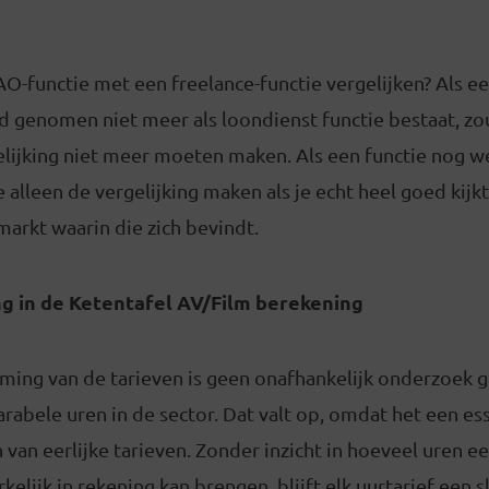
O-functie met een freelance-functie vergelijken? Als e
 genomen niet meer als loondienst functie bestaat, zou
lijking niet meer moeten maken. Als een functie nog we
e alleen de vergelijking maken als je echt heel goed kijk
markt waarin die zich bevindt.
ng in de Ketentafel AV/Film berekening
oming van de tarieven is geen onafhankelijk onderzoek 
abele uren in de sector. Dat valt op, omdat het een esse
n van eerlijke tarieven. Zonder inzicht in hoeveel uren e
elijk in rekening kan brengen, blijft elk uurtarief een sl