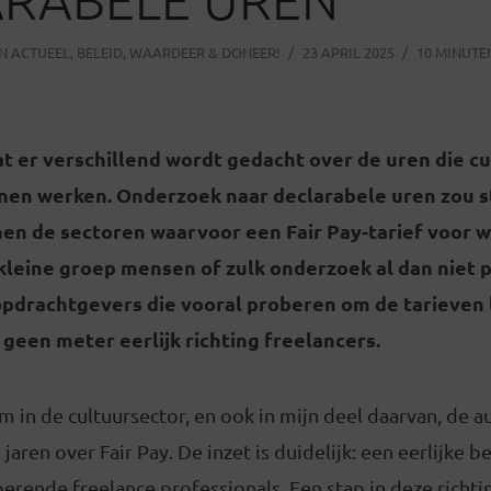
IN
ACTUEEL
,
BELEID
,
WAARDEER & DONEER!
23 APRIL 2025
10 MINUTE
t er verschillend wordt gedacht over de uren die cu
nen werken. Onderzoek naar declarabele uren zou 
nen de sectoren waarvoor een Fair Pay-tarief voor w
kleine groep mensen of zulk onderzoek al dan niet p
 opdrachtgevers die vooral proberen om de tarieven 
 geen meter eerlijk richting freelancers.
em in de cultuursector, en ook in mijn deel daarvan, de a
l jaren over Fair Pay. De inzet is duidelijk: een eerlijke 
oerende freelance professionals. Een stap in deze richti