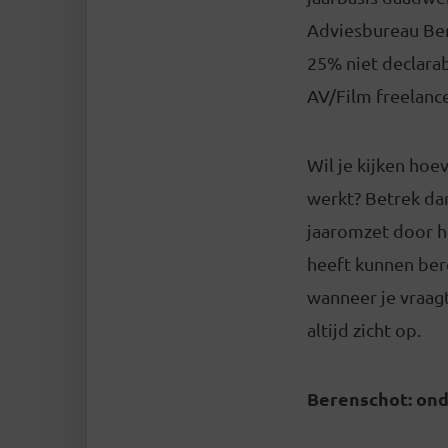
Adviesbureau Bere
25% niet declarab
AV/Film freelanc
Wil je kijken hoe
werkt? Betrek dan
jaaromzet door h
heeft kunnen bere
wanneer je vraagt
altijd zicht op.
Berenschot: ond