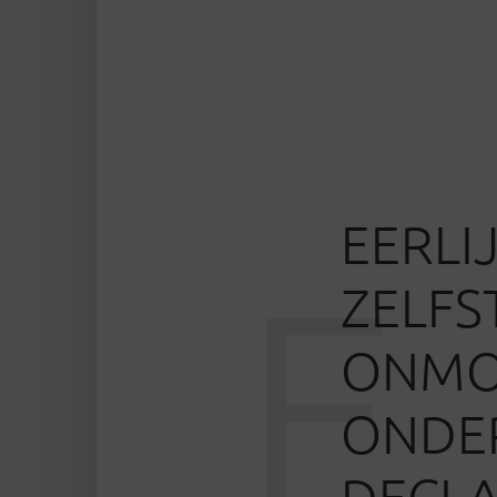
EERLI
E
ZELFS
ONMOG
ONDE
DECLA