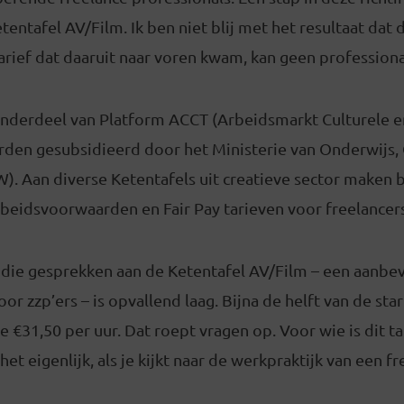
tentafel AV/Film. Ik ben niet blij met het resultaat dat 
tarief dat daaruit naar voren kwam, kan geen professiona
 onderdeel van Platform ACCT (Arbeidsmarkt Culturele e
den gesubsidieerd door het Ministerie van Onderwijs, 
. Aan diverse Ketentafels uit creatieve sector maken
beidsvoorwaarden en Fair Pay tarieven voor freelancers
 die gesprekken aan de Ketentafel AV/Film – een aanbev
or zzp’ers – is opvallend laag. Bijna de helft van de star
 €31,50 per uur. Dat roept vragen op. Voor wie is dit tar
 het eigenlijk, als je kijkt naar de werkpraktijk van een f