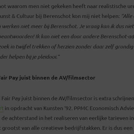
ot waarom men niet gekeken heeft naar realistische ure
unst & Cultuur bij Berenschot kon mij niet helpen:
“Alle
 werken niet meer bij Berenschot. Je vraag kan ik dus nie
 beantwoorden! Ik kan niet een door andere Berenschot-ad
ek in twijfel trekken of herzien zonder daar zelf grondig i
der helpen bij je pleidooi.”
air Pay juist binnen de AV/filmsector
Fair Pay juist binnen de AV/filmsector is extra schrijnend
rt
in opdracht van Kunsten ‘92. PPMC Economisch Advie
de achterstand in het realiseren van eerlijke tarieven i
 grootst van alle creatieve bedrijfstakken. Er is dus een