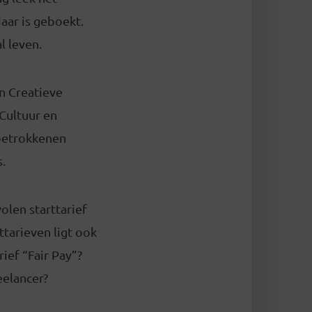
daar is geboekt.
l leven.
n Creatieve
Cultuur en
 betrokkenen
.
olen starttarief
ttarieven ligt ook
ief “Fair Pay”?
reelancer?