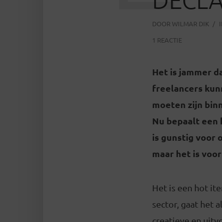
DOOR
WILMAR DIK
1 REACTIE
Het is jammer da
freelancers kun
moeten zijn bin
Nu bepaalt een 
is gunstig voor
maar het is voor
Het is een hot it
sector, gaat het a
creatieve en uitv