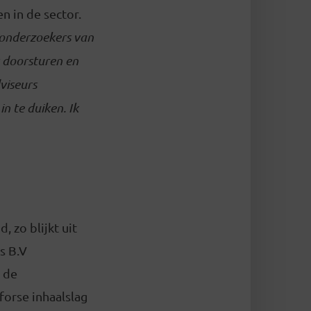
n in de sector.
 onderzoekers van
t doorsturen en
viseurs
n te duiken. Ik
, zo blijkt uit
s B.V
n de
 forse inhaalslag