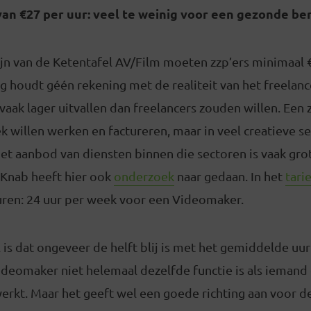
van €27 per uur: veel te weinig voor een gezonde be
ijn van de Ketentafel AV/Film moeten zzp’ers minimaal 
ag houdt géén rekening met de realiteit van het freelanc
vaak lager uitvallen dan freelancers zouden willen. Een 
k willen werken en factureren, maar in veel creatieve se
 Het aanbod van diensten binnen die sectoren is vaak gro
 Knab heeft hier ook
onderzoek
naar gedaan. In het
tari
uren: 24 uur per week voor een Videomaker.
l is dat ongeveer de helft blij is met het gemiddelde uurt
ideomaker niet helemaal dezelfde functie is als iemand
erkt. Maar het geeft wel een goede richting aan voor d