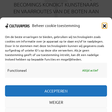
T
BECOMINGS KONDIGT KUNSTENAARS
EN VAARROUTES VAN DE BOTEN AAN
1 JULI 2024
Beheer cookie toestemming
Om de beste ervaringen te bieden, gebruiken wij technologieën zoals
cookies om informatie over je apparaat op te slaan en/of te raadplegen.
Door in te stemmen met deze technologieën kunnen wij gegevens zoals
surfgedrag of unieke ID's op deze site verwerken. Als je geen
toestemming geeft of uw toestemming intrekt, kan dit een nadelige
Coöperatief Cultureel Persbureau U.A. | Salzburg 29 |
invloed hebben op bepaalde functies en mogelijkheden.
3524KS Utrecht | KvK: 55573592 |Btw:
NL851769731B01 | Bank: NL92 TRIO 0254 7521 01
Functioneel
Altijd actief
Samenwerken
ACCEPTEREN
Statuten
WEIGER
Redactiestatuut
Over Ons