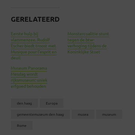
GERELATEERD
Eerste hulp bij
Monstercoalitie stunt
vlammenzee. Rudolf
tegen de btw-
Escher biedt troost met
verhoging tijdens de
Musique pour l’esprit en
Koninklijke Stoet
deuil
Museum Panorama
Mesdag wordt
rijksmuseum: uniek
erfgoed behouden
den haag
Europa
gemeentemuseum den haag
musea
museum
Rome