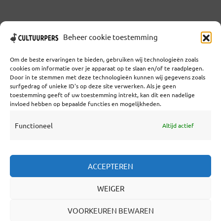
Beheer cookie toestemming
MEER TONEN
Om de beste ervaringen te bieden, gebruiken wij technologieën zoals
cookies om informatie over je apparaat op te slaan en/of te raadplegen.
Door in te stemmen met deze technologieën kunnen wij gegevens zoals
surfgedrag of unieke ID's op deze site verwerken. Als je geen
toestemming geeft of uw toestemming intrekt, kan dit een nadelige
Coöperatief Cultureel Persbureau U.A. | Salzburg 29 |
invloed hebben op bepaalde functies en mogelijkheden.
3524KS Utrecht | KvK: 55573592 |Btw:
NL851769731B01 | Bank: NL92 TRIO 0254 7521 01
Functioneel
Altijd actief
Samenwerken
ACCEPTEREN
Statuten
WEIGER
Redactiestatuut
Over Ons
VOORKEUREN BEWAREN