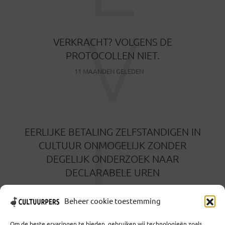
V
VERKRACHT? VOLGENS DE
PROTOCOLLEN NIET.
11 MAANDEN GELEDEN
E
EERLIJKE BETALING ZELFSTANDIGEN IN
CULTUUR ONMOGELIJK ZONDER
DEGELIJK ONDERZOEK NAAR
DECLARABELE UREN
23 APRIL 2025
Beheer cookie toestemming
Om de beste ervaringen te bieden, gebruiken wij technologieën zoals