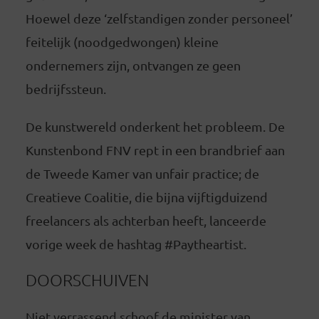
Hoewel deze ‘zelfstandigen zonder personeel’
feitelijk (noodgedwongen) kleine
ondernemers zijn, ontvangen ze geen
bedrijfssteun.
De kunstwereld onderkent het probleem. De
Kunstenbond FNV rept in een brandbrief aan
de Tweede Kamer van unfair practice; de
Creatieve Coalitie, die bijna vijftigduizend
freelancers als achterban heeft, lanceerde
vorige week de hashtag #Paytheartist.
DOORSCHUIVEN
Niet verrassend schoof de minister van