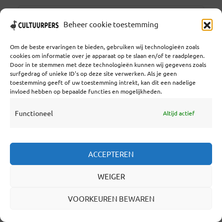
Beheer cookie toestemming
Monica Preller
Over deze auteur
Om de beste ervaringen te bieden, gebruiken wij technologieën zoals
cookies om informatie over je apparaat op te slaan en/of te raadplegen.
Door in te stemmen met deze technologieën kunnen wij gegevens zoals
surfgedrag of unieke ID's op deze site verwerken. Als je geen
toestemming geeft of uw toestemming intrekt, kan dit een nadelige
invloed hebben op bepaalde functies en mogelijkheden.
Monique Huijdink
Over deze auteur
Functioneel
Altijd actief
Napk
ACCEPTEREN
Over deze auteur
WEIGER
VOORKEUREN BEWAREN
New Music Now
Over deze auteur