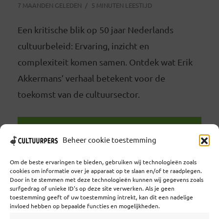
7 MAANDEN GELEDEN
5 MINUTEN LEESTIJD
Een kritische blik op 50 jaar Nederlands
cultuurbeleid: Ervaring, inzicht en
complexiteit komen samen. Ontdek wat Erik
Akkermans’ verhaal betekent voor de
toekomst van de cultuursector.
LEES VERDER
Beheer cookie toestemming
Om de beste ervaringen te bieden, gebruiken wij technologieën zoals
cookies om informatie over je apparaat op te slaan en/of te raadplegen.
Door in te stemmen met deze technologieën kunnen wij gegevens zoals
surfgedrag of unieke ID's op deze site verwerken. Als je geen
toestemming geeft of uw toestemming intrekt, kan dit een nadelige
Coöperatief Cultureel Persbureau U.A. | Salzburg 29 |
invloed hebben op bepaalde functies en mogelijkheden.
3524KS Utrecht | KvK: 55573592 |Btw: