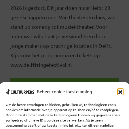
2026 is gestart. Dit jaar doen maar liefst 23
gezelschappen mee. Van theater en dans, van
stand up comedy tot muziektheater. Voor
ieder wat wils. Laat je verwonderen door
jonge makers op prachtige locaties in Delft.
Kijk voor het programma en tickets op:
www.delftfringefestival.nl
LEES VERDER
Beheer cookie toestemming
Om de beste ervaringen te bieden, gebruiken wij technologieën zoals
cookies om informatie over je apparaat op te slaan en/of te raadplegen.
Door in te stemmen met deze technologieën kunnen wij gegevens zoals
surfgedrag of unieke ID's op deze site verwerken. Als je geen
toestemming geeft of uw toestemming intrekt, kan dit een nadelige
Coöperatief Cultureel Persbureau U.A. | Salzburg 29 |