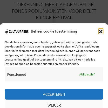
T
TOEKENNING MEERJARIGE SUBSIDIE
FONDS PODIUMKUNSTEN VOOR DELFT
FRINGE FESTIVAL
4 JULI 2024
Beheer cookie toestemming
Om de beste ervaringen te bieden, gebruiken wij technologieën zoals
cookies om informatie over je apparaat op te slaan en/of te raadplegen.
Door in te stemmen met deze technologieën kunnen wij gegevens zoals
surfgedrag of unieke ID's op deze site verwerken. Als je geen
toestemming geeft of uw toestemming intrekt, kan dit een nadelige
Coöperatief Cultureel Persbureau U.A. | Salzburg 29 |
invloed hebben op bepaalde functies en mogelijkheden.
3524KS Utrecht | KvK: 55573592 |Btw:
NL851769731B01 | Bank: NL92 TRIO 0254 7521 01
Functioneel
Altijd actief
Samenwerken
ACCEPTEREN
Statuten
WEIGER
Redactiestatuut