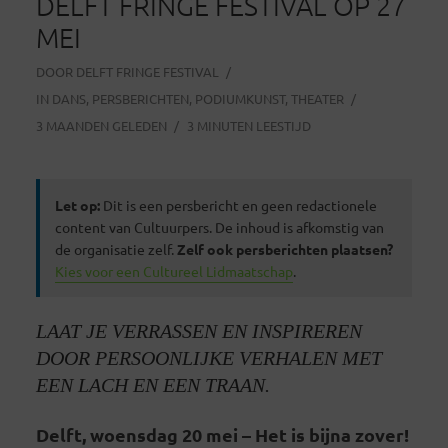
DELFT FRINGE FESTIVAL OP 27
MEI
DOOR
DELFT FRINGE FESTIVAL
IN
DANS
,
PERSBERICHTEN
,
PODIUMKUNST
,
THEATER
3 MAANDEN GELEDEN
3 MINUTEN LEESTIJD
Let op:
Dit is een persbericht en geen redactionele
content van Cultuurpers. De inhoud is afkomstig van
de organisatie zelf.
Zelf ook persberichten plaatsen?
Kies voor een Cultureel Lidmaatschap
.
LAAT JE VERRASSEN EN INSPIREREN
DOOR PERSOONLIJKE VERHALEN MET
EEN LACH EN EEN TRAAN.
Delft, woensdag 20 mei – Het is bijna zover!