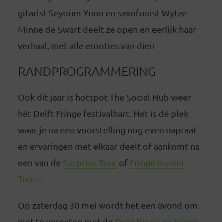
gitarist Seyoum Yuno en saxofonist Wytze
Minne de Swart deelt ze open en eerlijk haar
verhaal, met alle emoties van dien
RANDPROGRAMMERING
Ook dit jaar is hotspot The Social Hub weer
hét Delft Fringe festivalhart. Het is dé plek
waar je na een voorstelling nog even napraat
en ervaringen met elkaar deelt of aankomt na
een van de
Surprise Tour
of
Fringe Insider
Tours
.
Op zaterdag 30 mei wordt het een avond om
niet te vergeten met de
Drag Bingo en Fringe