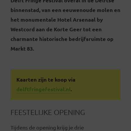
Delft Fringe Festival overal in de Delftse
binnenstad, van een eeuwenoude molen en
het monumentale Hotel Arsenaal by
Westcord aan de Korte Geer tot een
charmante historische bedrijfsruimte op
Markt 83.
Kaarten zijn te koop via
delftfringefestival.nl
.
FEESTELIJKE OPENING
Tijdens de opening krijg je drie