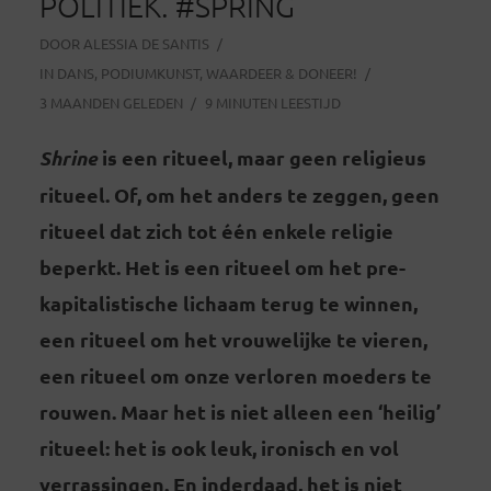
POLITIEK. #SPRING
DOOR
ALESSIA DE SANTIS
IN
DANS
,
PODIUMKUNST
,
WAARDEER & DONEER!
3 MAANDEN GELEDEN
9 MINUTEN LEESTIJD
Shrine
is een ritueel, maar geen religieus
ritueel. Of, om het anders te zeggen, geen
ritueel dat zich tot één enkele religie
beperkt. Het is een ritueel om het pre-
kapitalistische lichaam terug te winnen,
een ritueel om het vrouwelijke te vieren,
een ritueel om onze verloren moeders te
rouwen. Maar het is niet alleen een ‘heilig’
ritueel: het is ook leuk, ironisch en vol
verrassingen. En inderdaad, het is niet