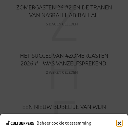
Z
ZOMERGASTEN 26 #2 EN DE TRANEN
VAN NASRAH HABIBALLAH
5 DAGEN GELEDEN
H
HET SUCCES VAN #ZOMERGASTEN
2026 #1 WAS VANZELFSPREKEND.
2 WEKEN GELEDEN
E
EEN NIEUW BIJBELTJE VAN WIJN
1 MAAND GELEDEN
Beheer cookie toestemming