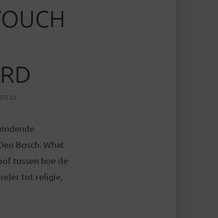
 TOUCH
ARD
STIJD
pwindende
 Den Bosch. What
loof tussen hoe de
nder tot religie,