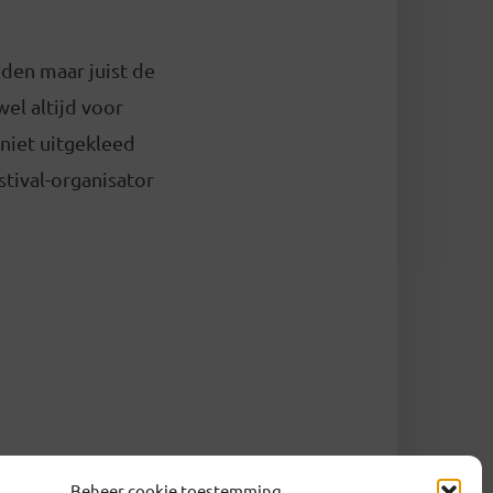
eden maar juist de
wel altijd voor
niet uitgekleed
tival-organisator
Beheer cookie toestemming