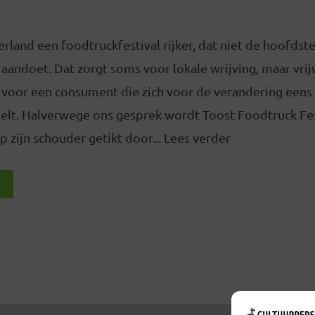
rland een foodtruckfestival rijker, dat niet de hoofdst
 aandoet. Dat zorgt soms voor lokale wrijving, maar vrij
 voor een consument die zich voor de verandering eens 
elt. Halverwege ons gesprek wordt Toost Foodtruck Fes
p zijn schouder getikt door... Lees verder