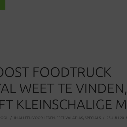
W
OOST FOODTRUCK
VAL WEET TE VINDEN
FT KLEINSCHALIGE 
DOOL
IN
ALLEEN VOOR LEDEN
,
FESTIVALATLAS
,
SPECIALS
25 JULI 201