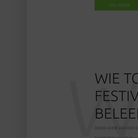
LEES VERDER
WIE T
FESTI
BELEE
DOOR
ANNE VAN DEN 
8 MINUTEN LEESTIJD