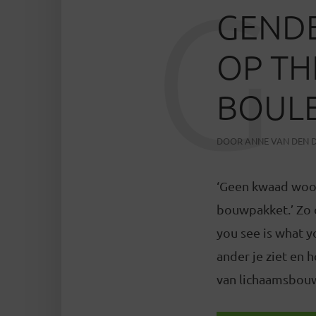
G
GENDE
OP TH
BOUL
DOOR
ANNE VAN DEN 
‘Geen kwaad woor
bouwpakket.’ Zo 
you see is what y
ander je ziet en h
van lichaamsbouw 