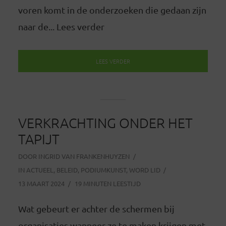
voren komt in de onderzoeken die gedaan zijn
naar de... Lees verder
LEES VERDER
VERKRACHTING ONDER HET
TAPIJT
DOOR
INGRID VAN FRANKENHUYZEN
IN
ACTUEEL
,
BELEID
,
PODIUMKUNST
,
WORD LID
13 MAART 2024
19 MINUTEN LEESTIJD
Wat gebeurt er achter de schermen bij
organisaties wanneer ze te maken krijgen met