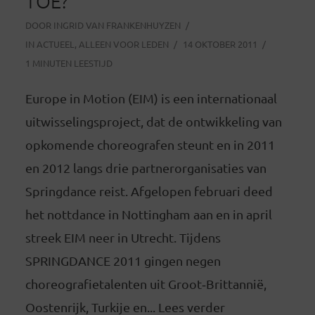
TOE?
DOOR
INGRID VAN FRANKENHUYZEN
IN
ACTUEEL
,
ALLEEN VOOR LEDEN
14 OKTOBER 2011
1 MINUTEN LEESTIJD
Europe in Motion (EIM) is een internationaal
uitwisselingsproject, dat de ontwikkeling van
opkomende choreografen steunt en in 2011
en 2012 langs drie partnerorganisaties van
Springdance reist. Afgelopen februari deed
het nottdance in Nottingham aan en in april
streek EIM neer in Utrecht. Tijdens
SPRINGDANCE 2011 gingen negen
choreografietalenten uit Groot‐Brittannië,
Oostenrijk, Turkije en... Lees verder