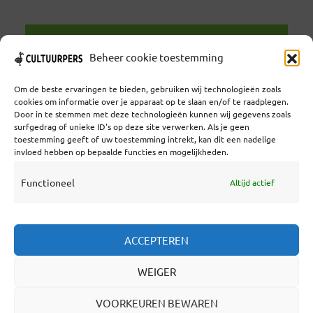
LEES VERDER
Beheer cookie toestemming
Om de beste ervaringen te bieden, gebruiken wij technologieën zoals
cookies om informatie over je apparaat op te slaan en/of te raadplegen.
Door in te stemmen met deze technologieën kunnen wij gegevens zoals
surfgedrag of unieke ID's op deze site verwerken. Als je geen
toestemming geeft of uw toestemming intrekt, kan dit een nadelige
Coöperatief Cultureel Persbureau U.A. | Salzburg 29 |
invloed hebben op bepaalde functies en mogelijkheden.
3524KS Utrecht | KvK: 55573592 |Btw:
NL851769731B01 | Bank: NL92 TRIO 0254 7521 01
Functioneel
Altijd actief
Samenwerken
ACCEPTEREN
Statuten
WEIGER
Redactiestatuut
Over Ons
VOORKEUREN BEWAREN