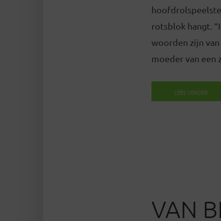
hoofdrolspeelster
rotsblok hangt. “
woorden zijn van 
moeder van een z
LEES VERDER
VAN B