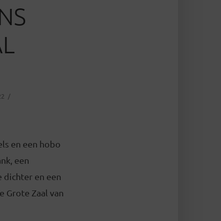
NS
AL
22
els en een hobo
ank, een
e dichter en een
e Grote Zaal van