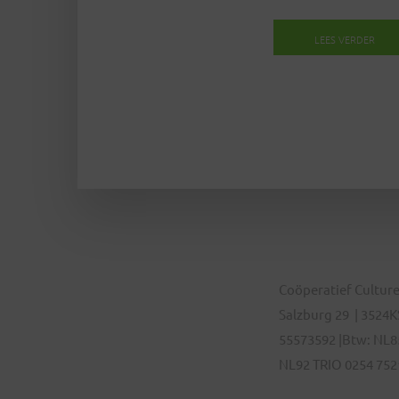
LEES VERDER
Coöperatief Culture
Salzburg 29 | 3524KS
55573592 |Btw: NL8
NL92 TRIO 0254 752