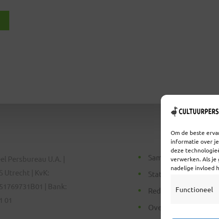
Om de beste ervar
informatie over j
deze technologieë
Samenwerken
el Persbureau U.A. |
verwerken. Als je
nadelige invloed 
 Utrecht | KvK:
Statuten
51769731B01 | Bank:
Functioneel
Redactiestatuut
1 01
Over Ons