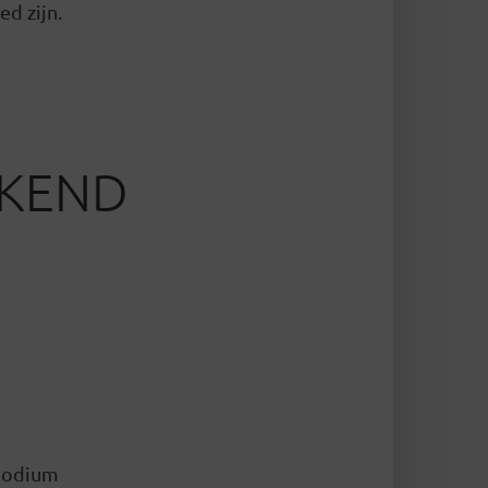
ed zijn.
KKEND
 podium