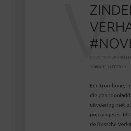
V
ZINDE
VERHA
#NOV
DOOR
MONICA PRELLE
3 MINUTEN LEESTIJD
Een trombone, sc
die een toonladde
uitvoering met bl
popzangeres. Met
de Bossche Verkad