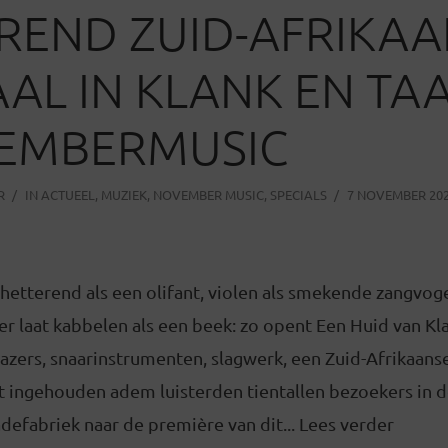
REND ZUID-AFRIKAA
AL IN KLANK EN TA
EMBERMUSIC
R
IN
ACTUEEL
,
MUZIEK
,
NOVEMBER MUSIC
,
SPECIALS
7 NOVEMBER 20
hetterend als een olifant, violen als smekende zangvog
r laat kabbelen als een beek: zo opent Een Huid van Kl
azers, snaarinstrumenten, slagwerk, een Zuid-Afrikaans
 ingehouden adem luisterden tientallen bezoekers in d
efabriek naar de première van dit... Lees verder