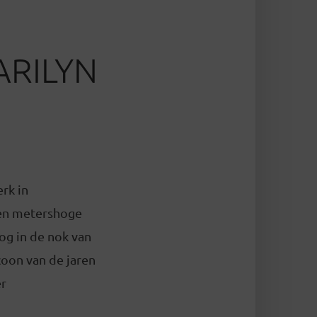
ARILYN
rk in
een metershoge
og in de nok van
coon van de jaren
er