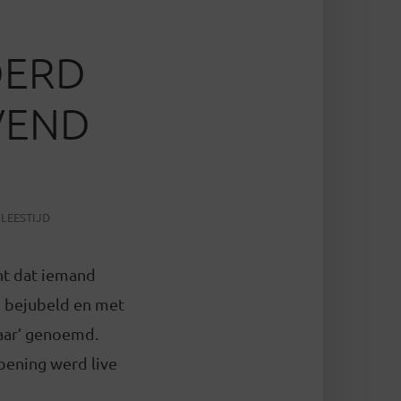
DERD
VEND
 LEESTIJD
ht dat iemand
m bejubeld en met
jaar’ genoemd.
pening werd live