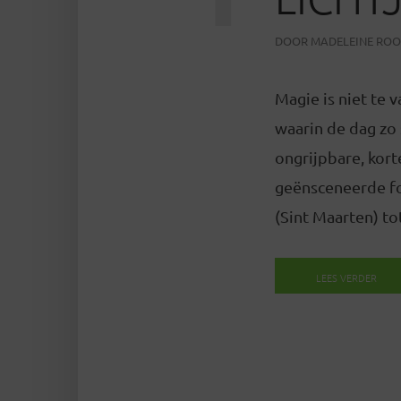
DOOR
MADELEINE RO
Magie is niet te 
waarin de dag zo 
ongrijpbare, kort
geënsceneerde fot
(Sint Maarten) to
LEES VERDER