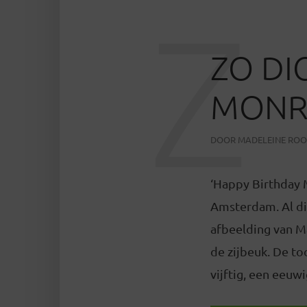
Z
ZO DI
MONR
DOOR
MADELEINE RO
‘Happy Birthday M
Amsterdam. Al di
afbeelding van M
de zijbeuk. De t
vijftig, een eeuw