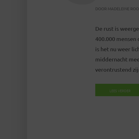
DOOR
MADELEINE RO
De rust is weerg
400.000 mensen d
is het nu weer li
middernacht meer
verontrustend zij
LEES VERDER