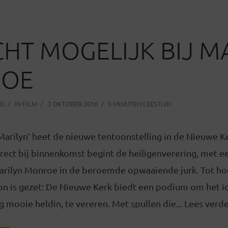
CHT MOGELIJK BIJ M
OE
OD
IN
FILM
3 OKTOBER 2016
5 MINUTEN LEESTIJD
arilyn’ heet de nieuwe tentoonstelling in de Nieuwe Ke
rect bij binnenkomst begint de heiligenverering, met 
arilyn Monroe in de beroemde opwaaiende jurk. Tot ho
oon is gezet: De Nieuwe Kerk biedt een podium om het i
ig mooie heldin, te vereren. Met spullen die... Lees verd