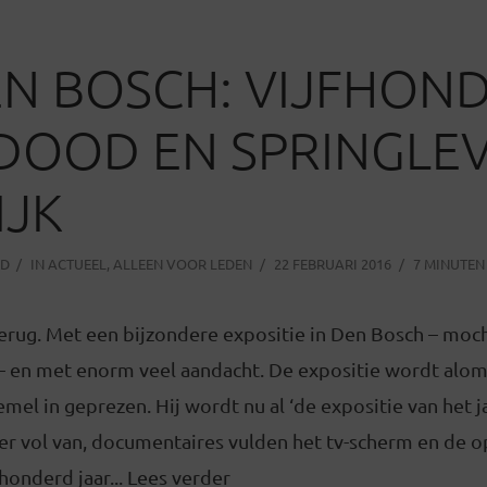
N BOSCH: VIJFHON
DOOD EN SPRINGLE
IJK
OD
IN
ACTUEEL
,
ALLEEN VOOR LEDEN
22 FEBRUARI 2016
7 MINUTEN
terug. Met een bijzondere expositie in Den Bosch – moc
 – en met enorm veel aandacht. De expositie wordt alo
emel in geprezen. Hij wordt nu al ‘de expositie van het 
er vol van, documentaires vulden het tv-scherm en de o
honderd jaar... Lees verder