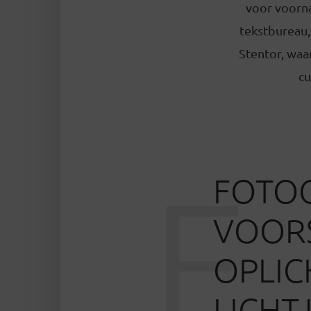
voor voorna
tekstbureau,
Stentor, waar
cu
F
FOTO
VOOR
OPLIC
LICHT