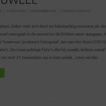
OD
IN
BEELDEND
4 NOVEMBER 2016
5 MINUTEN LEESTIJD
vatten. Zeker niet zo’n kort en fabelachtig moment als d
snel overgaat in de avond en de lichten weer aangaan. Ju
e ‘toveruur’ probeert fotograaf Jan van der Horn (1951) 
o’s. De toverachtige foto’s die hij maakt, lichten van
t en met 21 november op in een uniek... Lees verder