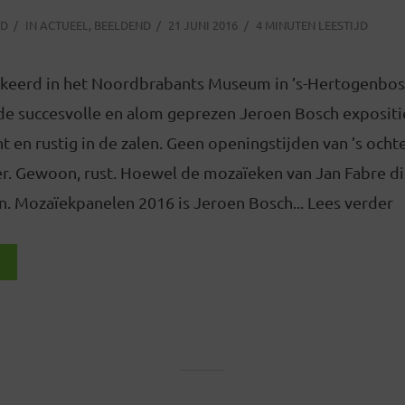
OD
IN
ACTUEEL
,
BEELDEND
21 JUNI 2016
4 MINUTEN LEESTIJD
ekeerd in het Noordbrabants Museum in ’s-Hertogenbos
e succesvolle en alom geprezen Jeroen Bosch expositi
cht en rustig in de zalen. Geen openingstijden van ’s och
. Gewoon, rust. Hoewel de mozaïeken van Jan Fabre di
n. Mozaïekpanelen 2016 is Jeroen Bosch... Lees verder