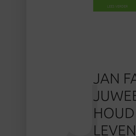
LEES VERDER
J
JAN F
JUWE
HOUDE
LEVE