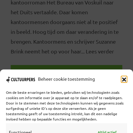
kantoorroman Het Bureau van Voskuil naar
het Duits vertaalde. Daar komen
kantoormensen doorgaans niet al te positief
in beeld. Hoog tijd om daar verandering in te
brengen. Kantoormens en schrijver Suzanne
Brink neemt het op voor haar... Lees verder
LEES VERDER
Beheer cookie toestemming
Om de beste ervaringen te bieden, gebruiken wij technologieën zoals
cookies om informatie over je apparaat op te slaan en/of te raadplegen.
Door in te stemmen met deze technologieën kunnen wij gegevens zoals
surfgedrag of unieke ID's op deze site verwerken. Als je geen
toestemming geeft of uw toestemming intrekt, kan dit een nadelige
Coöperatief Cultureel Persbureau U.A. | Salzburg 29 |
invloed hebben op bepaalde functies en mogelijkheden.
3524KS Utrecht | KvK: 55573592 |Btw:
NL851769731B01 | Bank: NL92 TRIO 0254 7521 01
Functioneel
Altijd actief