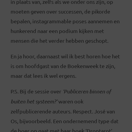
in plaats van, zelfs als we onder ons zijn, op
moeten geven over successen, de pikorde
bepalen, instagrammable poses aannemen en
hunkerend naar een podium kijken met
mensen die het verder hebben geschopt.
En ja hoor, daarnaast wil ik best horen hoe het
is om hoofdgast van de Boekenweek te zijn,
maar dat lees ik wel ergens.
P.S. Bij de sessie over
‘Publiceren binnen of
buiten het systeem?’
waren ook
zelfpublicerende auteurs. Respect. José van
Os, bijvoorbeeld. Een ondernemend type dat
de boer op gaat met haar boek ‘Droptarot’.