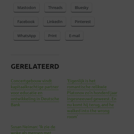
Mastodon
Threads
Bluesky
Facebook
LinkedIn
Pinterest
WhatsApp
Print
E-mail
GERELATEERD
Concertgebouw vindt
‘Eigenlijk is het
kapitaalkrachtige partner
romantische relikwie
voor educatie en
Platonov zo’n honderd jaar
ontwikkeling in Deutsche
ingesneeuwd geweest. En
Bank
nu komt hij terug, and he
walked into the wrong
room’
Susan Neiman: ‘Ik zie de
woke als mensen met