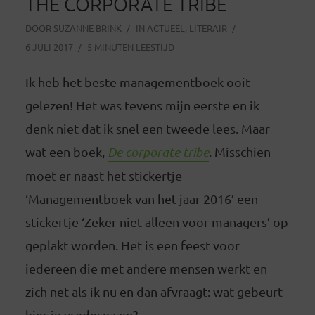
THE CORPORATE TRIBE
DOOR
SUZANNE BRINK
IN
ACTUEEL
,
LITERAIR
6 JULI 2017
5 MINUTEN LEESTIJD
Ik heb het beste managementboek ooit
gelezen! Het was tevens mijn eerste en ik
denk niet dat ik snel een tweede lees. Maar
wat een boek,
De corporate tribe
. Misschien
moet er naast het stickertje
‘Managementboek van het jaar 2016’ een
stickertje ‘Zeker niet alleen voor managers’ op
geplakt worden. Het is een feest voor
iedereen die met andere mensen werkt en
zich net als ik nu en dan afvraagt: wat gebeurt
hier in vredesnaam?