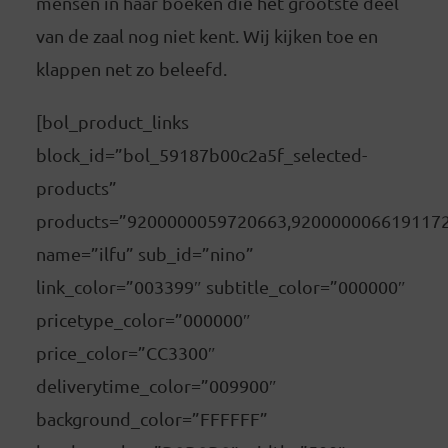
mensen in haar boeken die het grootste deel
van de zaal nog niet kent. Wij kijken toe en
klappen net zo beleefd.
[bol_product_links
block_id=”bol_59187b00c2a5f_selected-
products”
products=”9200000059720663,920000006619117
name=”ilfu” sub_id=”nino”
link_color=”003399″ subtitle_color=”000000″
pricetype_color=”000000″
price_color=”CC3300″
deliverytime_color=”009900″
background_color=”FFFFFF”