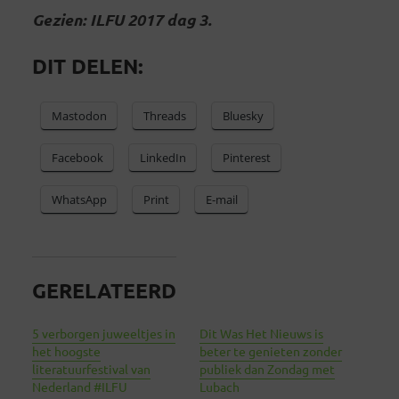
Gezien: ILFU 2017 dag 3.
DIT DELEN:
Mastodon
Threads
Bluesky
Facebook
LinkedIn
Pinterest
WhatsApp
Print
E-mail
GERELATEERD
5 verborgen juweeltjes in
Dit Was Het Nieuws is
het hoogste
beter te genieten zonder
literatuurfestival van
publiek dan Zondag met
Nederland #ILFU
Lubach