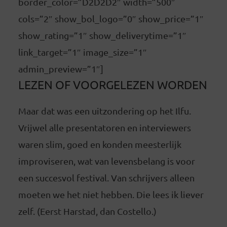
border_color=”D2D2D2″ width=”500″
cols=”2″ show_bol_logo=”0″ show_price=”1″
show_rating=”1″ show_deliverytime=”1″
link_target=”1″ image_size=”1″
admin_preview=”1″]
LEZEN OF VOORGELEZEN WORDEN
Maar dat was een uitzondering op het Ilfu.
Vrijwel alle presentatoren en interviewers
waren slim, goed en konden meesterlijk
improviseren, wat van levensbelang is voor
een succesvol festival. Van schrijvers alleen
moeten we het niet hebben. Die lees ik liever
zelf. (Eerst Harstad, dan Costello.)