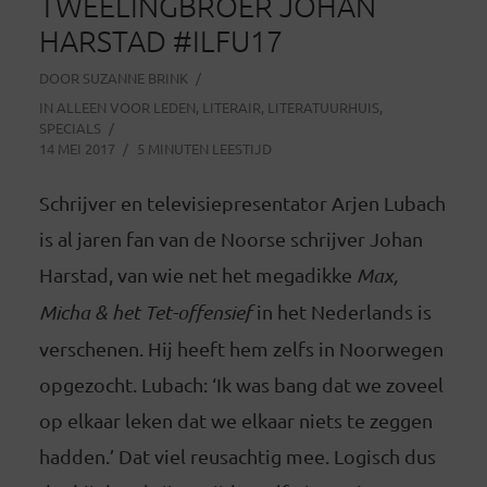
TWEELINGBROER JOHAN
HARSTAD #ILFU17
DOOR
SUZANNE BRINK
IN
ALLEEN VOOR LEDEN
,
LITERAIR
,
LITERATUURHUIS
,
SPECIALS
14 MEI 2017
5 MINUTEN LEESTIJD
Schrijver en televisiepresentator Arjen Lubach
is al jaren fan van de Noorse schrijver Johan
Harstad, van wie net het megadikke
Max,
Micha & het Tet-offensief
in het Nederlands is
verschenen. Hij heeft hem zelfs in Noorwegen
opgezocht. Lubach: ‘Ik was bang dat we zoveel
op elkaar leken dat we elkaar niets te zeggen
hadden.’ Dat viel reusachtig mee. Logisch dus