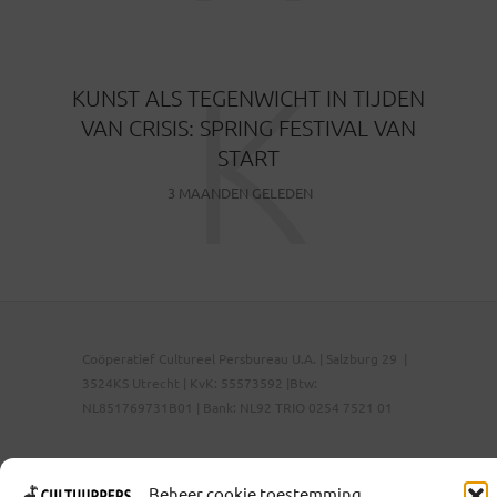
K
KUNST ALS TEGENWICHT IN TIJDEN
VAN CRISIS: SPRING FESTIVAL VAN
START
3 MAANDEN GELEDEN
Coöperatief Cultureel Persbureau U.A. | Salzburg 29 |
3524KS Utrecht | KvK: 55573592 |Btw:
NL851769731B01 | Bank: NL92 TRIO 0254 7521 01
Beheer cookie toestemming
Samenwerken