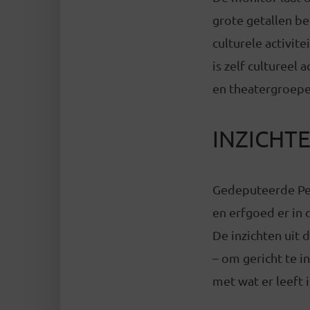
grote getallen b
culturele activit
is zelf cultureel 
en theatergroepe
INZICHT
Gedeputeerde Pet
en erfgoed er in 
De inzichten uit
– om gericht te i
met wat er leeft 