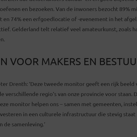
eoefenen en bezoeken. Van de inwoners bezocht 89% m
eit en 74% een erfgoedlocatie of -evenement in het afge
actief. Gelderland telt relatief veel amateurkunst, zoals
n.
EN VOOR MAKERS EN BESTU
er Drenth: ‘Deze tweede monitor geeft een rijk beeld 
de verschillende regio’s van onze provincie voor staan. 
 deze monitor helpen ons – samen met gemeenten, inste
nvesteren in een culturele infrastructuur die stevig st
in de samenleving.’