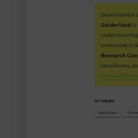
Deze monitor i
Gelderland
is
ondersteuning
onderzoek is 
Research Con
verschenen, in
www.cultuurmo
DIT DELEN:
Mastodon
Threa