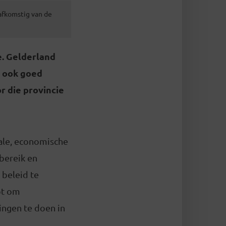
 afkomstig van de
e. Gelderland
e ook goed
r die provincie
iale, economische
sbereik en
 beleid te
pt om
ringen te doen in