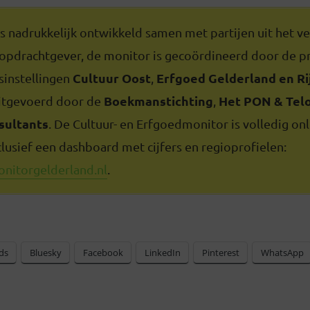
s nadrukkelijk ontwikkeld samen met partijen uit het ve
 opdrachtgever, de monitor is gecoördineerd door de pr
Cultuur Oost
Erfgoed Gelderland en Ri
sinstellingen
,
Boekmanstichting
Het PON & Tel
uitgevoerd door de
,
sultants
. De Cultuur- en Erfgoedmonitor is volledig onl
clusief een dashboard met cijfers en regioprofielen:
nitorgelderland.nl
.
ds
Bluesky
Facebook
LinkedIn
Pinterest
WhatsApp