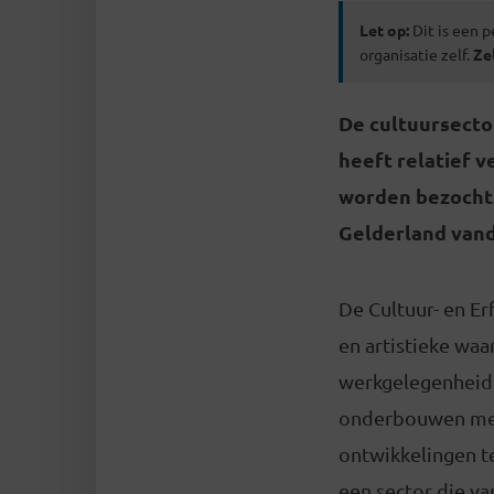
Let op:
Dit is een p
organisatie zelf.
Ze
De cultuursecto
heeft relatief 
worden bezocht.
Gelderland vand
De Cultuur- en Er
en artistieke waa
werkgelegenheid. 
onderbouwen met
ontwikkelingen te
een sector die v