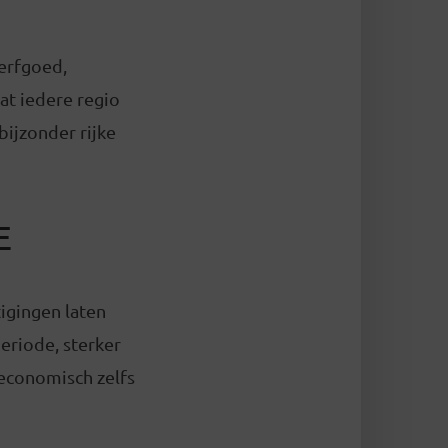
 erfgoed,
at iedere regio
ijzonder rijke
E
tigingen laten
eriode, sterker
 economisch zelfs