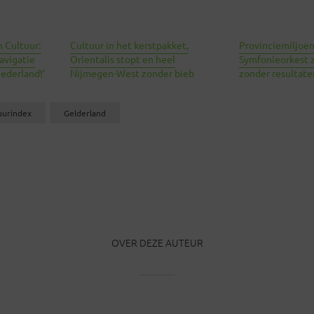
 Cultuur:
Cultuur in het kerstpakket,
Provinciemiljoe
navigatie
Orientalis stopt en heel
Symfonieorkest 
ederland!’
Nijmegen-West zonder bieb
zonder resultate
uurindex
Gelderland
OVER DEZE AUTEUR