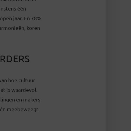
instens één
lopen jaar. En 78%
 harmonieën, koren
URDERS
van hoe cultuur
Dat is waardevol.
llingen en makers
aat én meebeweegt