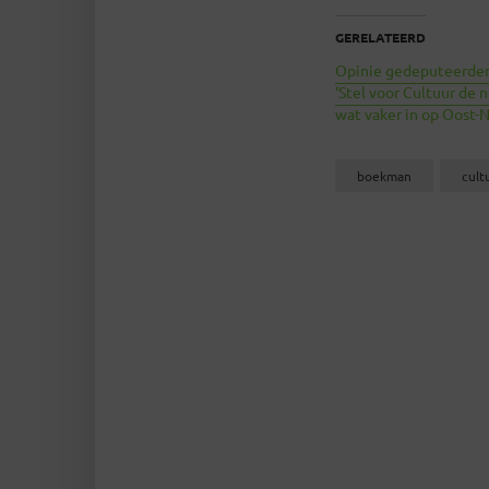
GERELATEERD
Opinie gedeputeerden
‘Stel voor Cultuur de 
wat vaker in op Oost-N
boekman
cult