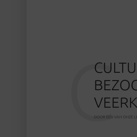
C
CULTU
BEZOC
VEER
DOOR
EEN VAN ONZE 