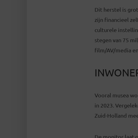
Dit herstel is gro
zijn financieel 
culturele instell
stegen van 75 mil
film/AV/media en
INWONER
Vooral musea wor
in 2023. Vergele
Zuid-Holland mee
De monitor laat o