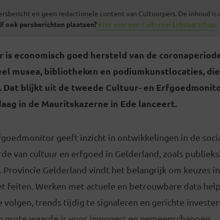
ersbericht en geen redactionele content van Cultuurpers. De inhoud is
lf ook persberichten plaatsen?
Kies voor een Cultureel Lidmaatschap
.
r is economisch goed hersteld van de coronaperiod
veel musea, bibliotheken en podiumkunstlocaties, di
 Dat blijkt uit de tweede Cultuur- en Erfgoedmonito
aag in de Mauritskazerne in Ede lanceert.
fgoedmonitor geeft inzicht in ontwikkelingen in de soc
rde van cultuur en erfgoed in Gelderland, zoals publiek
Provincie Gelderland vindt het belangrijk om keuzes in
 feiten. Werken met actuele en betrouwbare data hel
 volgen, trends tijdig te signaleren en gerichte investe
an grote waarde is voor inwoners en gemeenschappen.