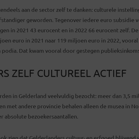
tendeels aan de sector zelf te danken: culturele instelli
zelfstandiger geworden. Tegenover iedere euro subsidie 
ingen in 2021 43 eurocent en in 2022 66 eurocent zelf. D
joen euro in 2021 naar 119 miljoen euro in 2022, vooral 
 podia. Dat kwam vooral door gestegen publieksinkom
S ZELF CULTUREEL ACTIEF
den in Gelderland veelvuldig bezocht: meer dan 3,5 mi
ken met andere provincie behalen alleen de musea in N
r absolute bezoekersaantallen.
ok zien dat Gelderlanders cultuur- en erfgoed blijvend