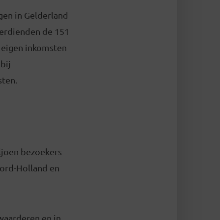
ngen in Gelderland
verdienden de 151
e eigen inkomsten
bij
sten.
ljoen bezoekers
oord-Holland en
 waarderen en in