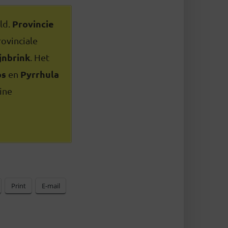
Provincie
ld.
ovinciale
jnbrink
. Het
os
Pyrrhula
en
ine
Print
E-mail