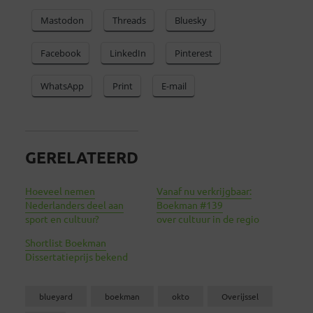
Mastodon
Threads
Bluesky
Facebook
LinkedIn
Pinterest
WhatsApp
Print
E-mail
GERELATEERD
Hoeveel nemen
Vanaf nu verkrijgbaar:
Nederlanders deel aan
Boekman #139
sport en cultuur?
over cultuur in de regio
Shortlist Boekman
Dissertatieprijs bekend
blueyard
boekman
okto
Overijssel