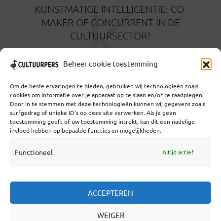
K
KUNSTMATIGE INTELLIGENTIE: CO-
MAKER OF CONCURRENT IN DE
CULTUURSECTOR?
12 JUNI 2025
Beheer cookie toestemming
Om de beste ervaringen te bieden, gebruiken wij technologieën zoals
cookies om informatie over je apparaat op te slaan en/of te raadplegen.
Door in te stemmen met deze technologieën kunnen wij gegevens zoals
surfgedrag of unieke ID's op deze site verwerken. Als je geen
toestemming geeft of uw toestemming intrekt, kan dit een nadelige
Coöperatief Cultureel Persbureau U.A. | Salzburg 29 |
invloed hebben op bepaalde functies en mogelijkheden.
3524KS Utrecht | KvK: 55573592 |Btw:
NL851769731B01 | Bank: NL92 TRIO 0254 7521 01
Functioneel
Altijd actief
Samenwerken
ACCEPTEREN
Statuten
WEIGER
Redactiestatuut