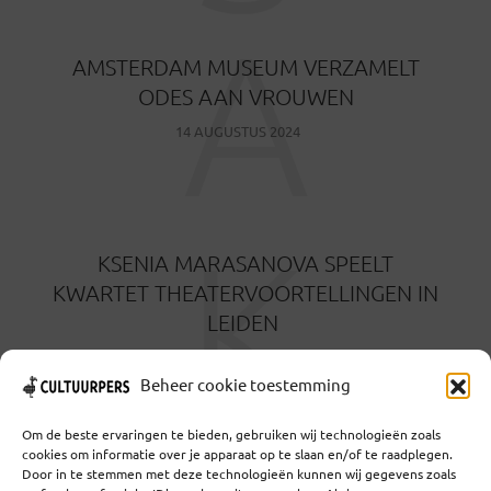
A
AMSTERDAM MUSEUM VERZAMELT
ODES AAN VROUWEN
14 AUGUSTUS 2024
K
KSENIA MARASANOVA SPEELT
KWARTET THEATERVOORTELLINGEN IN
LEIDEN
29 FEBRUARI 2024
Beheer cookie toestemming
Om de beste ervaringen te bieden, gebruiken wij technologieën zoals
cookies om informatie over je apparaat op te slaan en/of te raadplegen.
Door in te stemmen met deze technologieën kunnen wij gegevens zoals