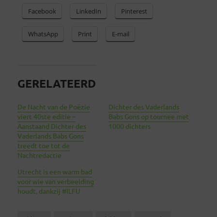
Facebook
LinkedIn
Pinterest
WhatsApp
Print
E-mail
GERELATEERD
De Nacht van de Poëzie
Dichter des Vaderlands
viert 40ste editie –
Babs Gons op tournee met
Aanstaand Dichter des
1000 dichters
Vaderlands Babs Gons
treedt toe tot de
Nachtredactie
Utrecht is een warm bad
voor wie van verbeelding
houdt, dankzij #ILFU