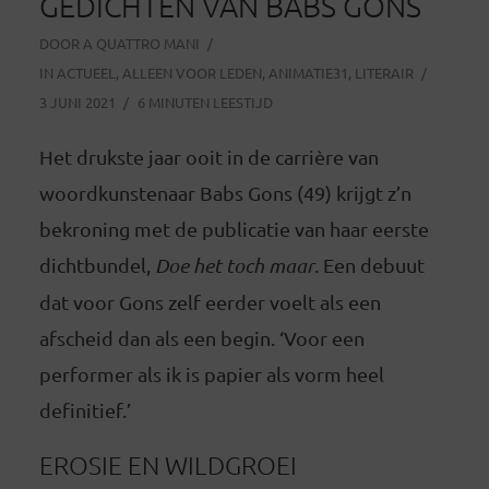
GEDICHTEN VAN BABS GONS
DOOR
A QUATTRO MANI
IN
ACTUEEL
,
ALLEEN VOOR LEDEN
,
ANIMATIE31
,
LITERAIR
3 JUNI 2021
6 MINUTEN LEESTIJD
Het drukste jaar ooit in de carrière van
woordkunstenaar Babs Gons (49) krijgt z’n
bekroning met de publicatie van haar eerste
dichtbundel,
Doe het toch maar
. Een debuut
dat voor Gons zelf eerder voelt als een
afscheid dan als een begin. ‘Voor een
performer als ik is papier als vorm heel
definitief.’
EROSIE EN WILDGROEI