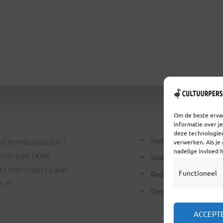
Om de beste ervar
informatie over j
deze technologieë
Samenwerken
el Persbureau U.A. |
verwerken. Als je
nadelige invloed 
 Utrecht | KvK:
Statuten
51769731B01 | Bank:
Functioneel
Redactiestatuut
1 01
Over Ons
ACCEPT