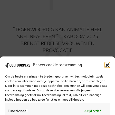
&
“TEGENWOORDIG KAN ANIMATIE HEEL
SNEL REAGEREN.” – KABOOM 2025
BRENGT REBELSE VROUWEN EN
PROVOCATIE
12 MAART 2025
Beheer cookie toestemming
Om de beste ervaringen te bieden, gebruiken wij technologieën zoals
cookies om informatie over je apparaat op te slaan en/of te raadplegen.
Door in te stemmen met deze technologieën kunnen wij gegevens zoals
surfgedrag of unieke ID's op deze site verwerken. Als je geen
toestemming geeft of uw toestemming intrekt, kan dit een nadelige
Coöperatief Cultureel Persbureau U.A. | Salzburg 29 |
invloed hebben op bepaalde functies en mogelijkheden.
3524KS Utrecht | KvK: 55573592 |Btw:
NL851769731B01 | Bank: NL92 TRIO 0254 7521 01
Functioneel
Altijd actief