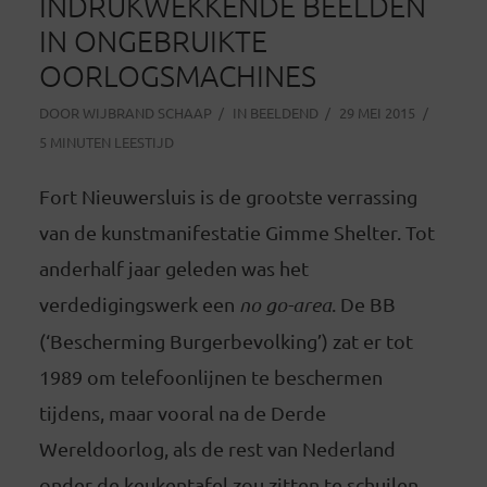
INDRUKWEKKENDE BEELDEN
IN ONGEBRUIKTE
OORLOGSMACHINES
DOOR
WIJBRAND SCHAAP
IN
BEELDEND
29 MEI 2015
5 MINUTEN LEESTIJD
Fort Nieuwersluis is de grootste verrassing
van de kunstmanifestatie Gimme Shelter. Tot
anderhalf jaar geleden was het
verdedigingswerk een
no go-
a
rea
. De BB
(‘Bescherming Burgerbevolking’) zat er tot
1989 om telefoonlijnen te beschermen
tijdens, maar vooral na de Derde
Wereldoorlog, als de rest van Nederland
onder de keukentafel zou zitten te schuilen