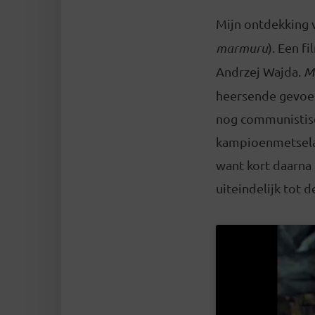
Mijn ontdekking 
marmuru
). Een f
Andrzej Wajda.
M
heersende gevoel 
nog communistisc
kampioenmetselaar
want kort daarna 
uiteindelijk tot 