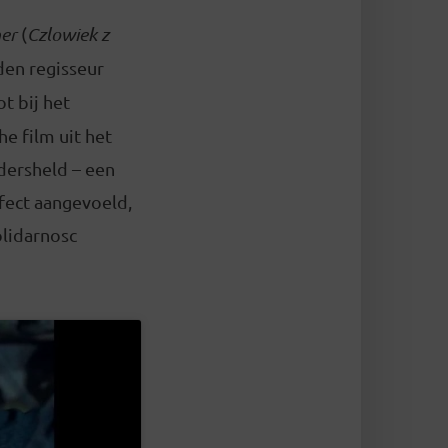
er
(
Czlowiek z
den regisseur
t bij het
e film uit het
dersheld – een
fect aangevoeld,
olidarnosc