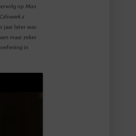
 vervolg op
Man
Czlowiek z
 jaar later was
zaam maar zeker
 oefening in