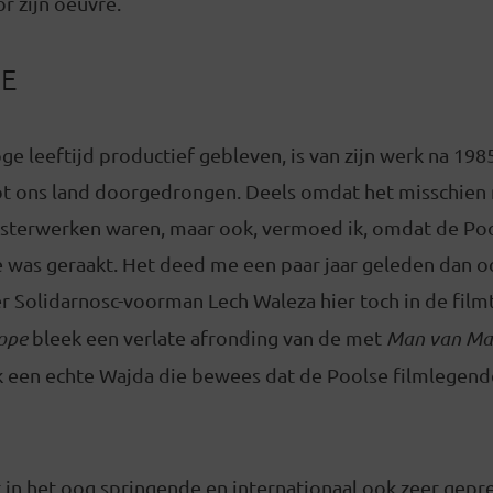
r zijn oeuvre.
DE
e leeftijd productief gebleven, is van zijn werk na 19
tot ons land doorgedrongen. Deels omdat het misschien 
sterwerken waren, maar ook, vermoed ik, omdat de Pool
 was geraakt. Het deed me een paar jaar geleden dan oo
r Solidarnosc-voorman Lech Waleza hier toch in de fil
ope
bleek een verlate afronding van de met
Man van Ma
ok een echte Wajda die bewees dat de Poolse filmlegend
in het oog springende en internationaal ook zeer gepre