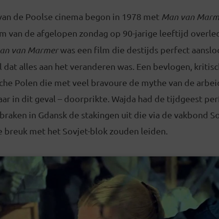
van de Poolse cinema begon in 1978 met
Man van Marm
ilm van de afgelopen zondag op 90-jarige leeftijd overle
an van Marmer
was een film die destijds perfect aansloo
dat alles aan het veranderen was. Een bevlogen, kritisch
he Polen die met veel bravoure de mythe van de arbei
 in dit geval – doorprikte. Wajda had de tijdgeest per
braken in Gdansk de stakingen uit die via de vakbond S
de breuk met het Sovjet-blok zouden leiden.