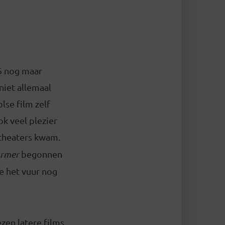
85 nog maar
niet allemaal
se film zelf
k veel plezier
mtheaters kwam.
rmer
begonnen
e het vuur nog
zen latere films