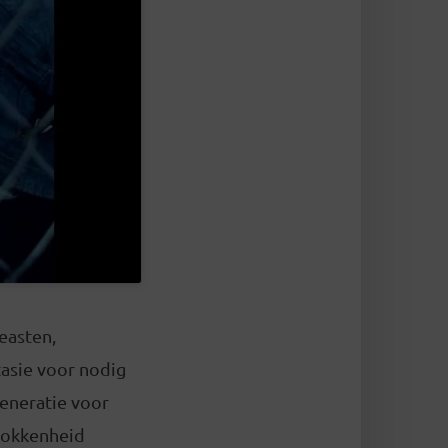
easten,
tasie voor nodig
generatie voor
trokkenheid