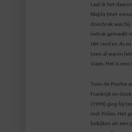
Laat ik het daaro
Wajda (met excus
doorbrak was hij i
indruk gemaakt m
Het riool
en
As en
toen al waren he
staan. Het is een 
Toen de Poolse a
Frankrijk en doo
(1999) ging hij t
met Polen. Het gr
bekijken als een