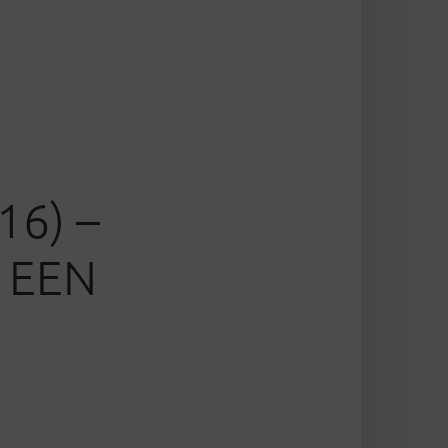
6) –
 EEN