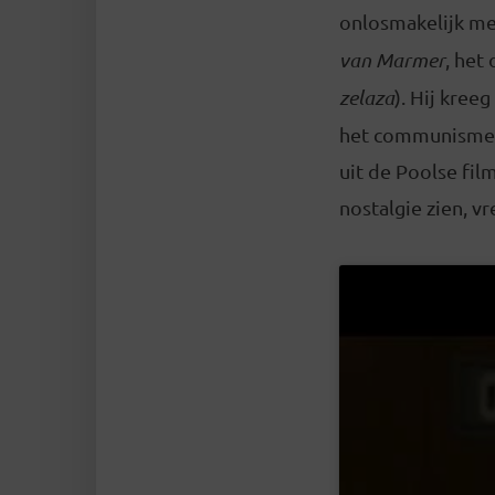
onlosmakelijk me
van Marmer
, het
zelaza
). Hij kree
het communisme v
uit de Poolse fil
nostalgie zien, vr