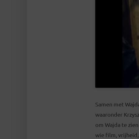
Samen met Wajda r
waaronder Krzyszt
om Wajda te zien 
wie film, vrijhei