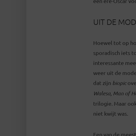
een ere-Oscar voo
UIT DE MO
Hoewel tot op hog
sporadisch iets 
interessante mee
weer uit de mode
dat zijn
biopic
ove
Walesa, Man of H
trilogie. Maar o
niet kwijt was.
Een van de meest 