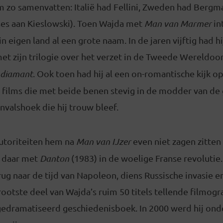
m zo samenvatten: Italië had Fellini, Zweden had Bergm
es aan Kieslowski). Toen Wajda met
Man van Marmer
in
n eigen land al een grote naam. In de jaren vijftig had hij
et zijn trilogie over het verzet in de Tweede Wereldoo
 diamant
. Ook toen had hij al een on-romantische kijk 
t films die met beide benen stevig in de modder van de
invalshoek die hij trouw bleef.
utoriteiten hem na
Man van IJzer
even niet zagen zitten 
k daar met
Danton
(1983) in de woelige Franse revolutie
erug naar de tijd van Napoleon, diens Russische invasie e
ootste deel van Wajda’s ruim 50 titels tellende filmograf
 gedramatiseerd geschiedenisboek. In 2000 werd hij on