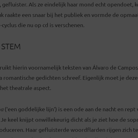
s, gefluister. Als ze eindelijk haar mond echt opendoet,
tuk raakte een snaar bij het publiek en vormde de opmaa
-cyclus die nu op cd is verschenen.
 STEM
ruikt hierin voornamelijk teksten van Álvaro de Campo
 romantische gedichten schreef. Eigenlijk moet je deze
 het theatrale aspect.
ha
(‘een goddelijke lijn’) is een ode aan de nacht en rept
Je keel knijpt onwillekeurig dicht als je ziet hoe de so
roduceren. Haar gefluisterde woordflarden rijgen zich 