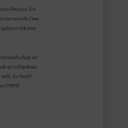
ando Pessoa. De
os no mundo
(‘we
rijpbare teksten
zieklandschap en
nk en schijnbaar
zelf. Zo heeft
in
(1999)