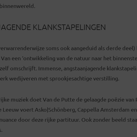
 binnenwereld.
AGENDE KLANKSTAPELINGEN
(verwarrenderwijze soms ook aangeduid als derde deel) b
k. Van een ‘ontwikkeling van de natuur naar het binnenste 
 zelf omschrijft. Immense, angstaanjagende klankstapel
rk wedijveren met sprookjesachtige verstilling.
rijke muziek doet Van de Putte de gelaagde poëzie van 
de Leeuw voert Asko|Schönberg, Cappella Amsterdam en
nuance door deze rijke partituur. Ook zonder beeld sta
s.