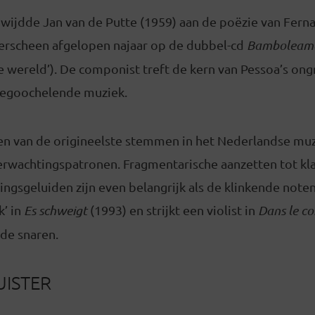
 wijdde Jan van de Putte (1959) aan de poëzie van Fern
 verscheen afgelopen najaar op de dubbel-cd
Bamboleam
 wereld’). De componist treft de kern van Pessoa’s ong
begoochelende muziek.
een van de origineelste stemmen in het Nederlandse mu
erwachtingspatronen. Fragmentarische aanzetten tot kla
ngsgeluiden zijn even belangrijk als de klinkende noten 
k’ in
Es schweigt
(1993) en strijkt een violist in
Dans le co
de snaren.
UISTER