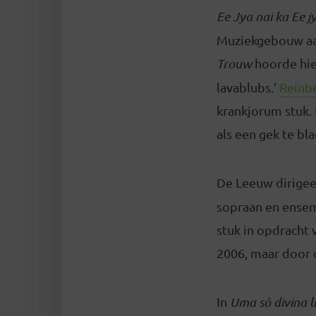
Ee Jya nai ka Ee j
Muziekgebouw aan 
Trouw
hoorde hie
lavablubs.’
Reinb
krankjorum stuk. 
als een gek te bla
De Leeuw dirigee
sopraan en ensem
stuk in opdracht 
2006, maar door 
In
Uma só divina 