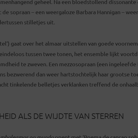
amenhangend geheel. Na een bloedstollend dissonante 
lt de sopraan – een weergaloze Barbara Hannigan – weer
rtussen stilletjes uit.
stel’) gaat over het almaar uitstellen van goede voorn
 eindeloos tussen twee tonen, het ensemble lijkt voort
mdheid te zweven. Een mezzosopraan (een ingeleefde 
ns bezwerend dan weer hartstochtelijk haar grootse t
 zacht tinkelende belletjes verklanken treffend de onhaa
EID ALS DE WIJDTE VAN STERREN
mboleamos no mundo
opent met ‘Poema de cançao sobr