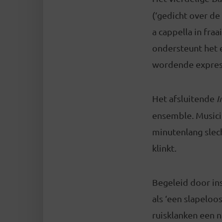
(‘gedicht over de
a cappella in fra
ondersteunt het 
wordende express
Het afsluitende
I
ensemble. Musici
minutenlang slech
klinkt.
Begeleid door ins
als ‘een slapeloo
ruisklanken een n