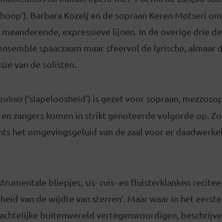
 hoop’). Barbara Kozelj en de sopraan Keren Motseri om
ai meanderende, expressieve lijnen. In de overige drie de
ensemble spaarzaam maar sfeervol de lyrische, almaar 
ie van de solisten.
nsónia
(‘slapeloosheid’) is gezet voor sopraan, mezzoso
 en zangers komen in strikt genoteerde volgorde op. Z
ts het omgevingsgeluid van de zaal voor er daadwerkeli
trumentale bliepjes, sis- ruis- en fluisterklanken recite
sheid van de wijdte van sterren’. Maar waar in het eerst
achtelijke buitenwereld vertegenwoordigen, beschrijven