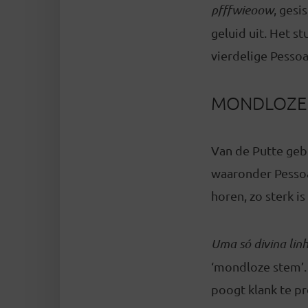
pfffwieoow
, gesi
geluid uit. Het s
vierdelige Pessoa
MONDLOZE
Van de Putte geb
waaronder Pessoa
horen, zo sterk is
Uma só divina lin
‘mondloze stem’. 
poogt klank te p