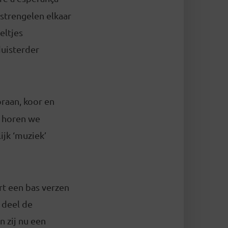
strengelen elkaar
eltjes
duisterder
praan, koor en
o horen we
jk ‘muziek’
ert een bas verzen
e deel de
 zij nu een