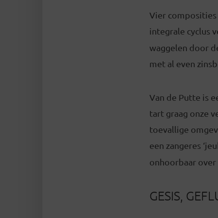
Vier composities
integrale cyclus
waggelen door de
met al even zins
Van de Putte is 
tart graag onze v
toevallige omgevi
een zangeres ‘jeu
onhoorbaar over 
GESIS, GEFL