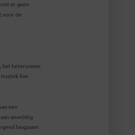
 komt er geen
t voor de
s, het heteroniem
 muziek live
 van een
praan amechtig
tergend langzaam