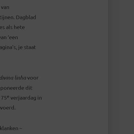
 van
tijnen. Dagblad
es als hete
van ‘een
ina’s, je staat
divina linha
voor
mponeerde dit
e
 75
verjaardag in
evoerd.
klanken –