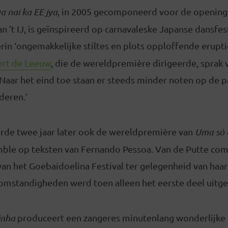
ya nai ka EE jya
, in 2005 gecomponeerd voor de opening
’t IJ, is geïnspireerd op carnavaleske Japanse dansfes
rin ‘ongemakkelijke stiltes en plots opploffende erupti
ert de Leeuw
, die de wereldpremière dirigeerde, sprak 
Naar het eind toe staan er steeds minder noten op de pag
deren.’
rde twee jaar later ook de wereldpremière van
Uma só 
ble op teksten van Fernando Pessoa. Van de Putte co
van het Goebaidoelina Festival ter gelegenheid van haar
omstandigheden werd toen alleen het eerste deel uitg
linha
produceert een zangeres minutenlang wonderlijke 