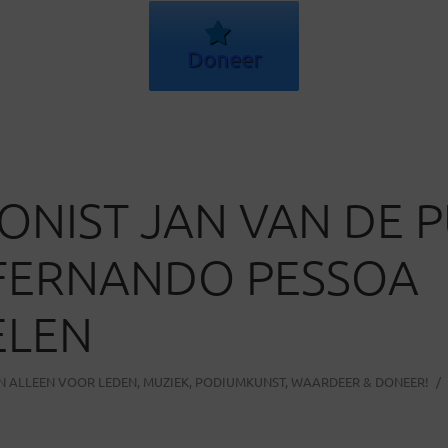
Doneer
NIST JAN VAN DE 
FERNANDO PESSOA
ELEN
IN
ALLEEN VOOR LEDEN
,
MUZIEK
,
PODIUMKUNST
,
WAARDEER & DONEER!