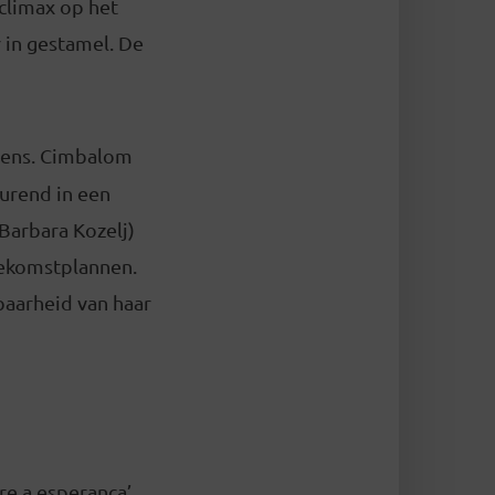
climax op het
 in gestamel. De
emens. Cimbalom
durend in een
Barbara Kozelj)
oekomstplannen.
lbaarheid van haar
e a esperança’