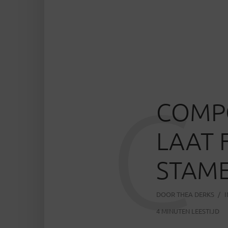
C
COMPO
LAAT 
STAM
DOOR
THEA DERKS
4 MINUTEN LEESTIJD