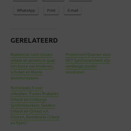
WhatsApp
Print
E-mail
GERELATEERD
Brabantse ruzie tussen
Provinciemiljoenen voor
orkest en provincie gaat
HET Symfonieorkest zijn
ten koste van kinderen,
verdampt zonder
scholen en kleine
resultaten
gezelschappen.
Rutteleaks 4 over
orkesten: ‘Fusies Brabants
Orkest en Limburgs
Symfonieorkest, Gelders
Orkest en Orkest v.h.
Oosten, Residentie Orkest
en RphO’