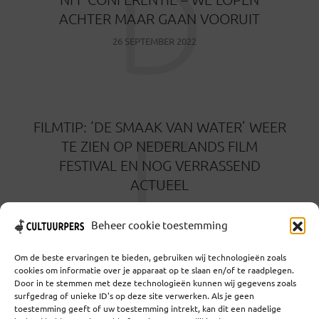
D
ACHTER MAAR GAAN VOORUIT
26 SEPTEMBER 2022
F
FILMTIP: ‘DE SMAAK VAN WATER’ WEER
TE ZIEN OP NEDERLANDS FILM
FESTIVAL EN NOG VERRASSEND
ACTUEEL
16 SEPTEMBER 2022
Beheer cookie toestemming
Om de beste ervaringen te bieden, gebruiken wij technologieën zoals
cookies om informatie over je apparaat op te slaan en/of te raadplegen.
Door in te stemmen met deze technologieën kunnen wij gegevens zoals
surfgedrag of unieke ID's op deze site verwerken. Als je geen
toestemming geeft of uw toestemming intrekt, kan dit een nadelige
Coöperatief Cultureel Persbureau U.A. | Salzburg 29 |