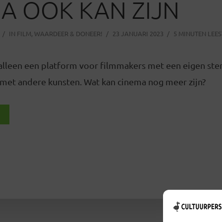
A OOK KAN ZIJN
IN
FILM
,
WAARDEER & DONEER!
23 JANUARI 2023
5 MINUTEN LEES
 alleen een platform voor filmmakers met een eigen ste
et andere kunsten. Wat kan cinema nog meer zijn?