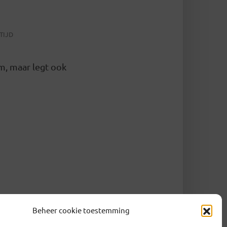
TIJD
m, maar legt ook
Beheer cookie toestemming