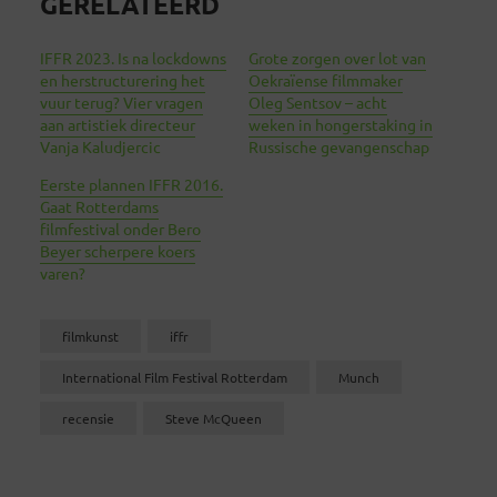
GERELATEERD
IFFR 2023. Is na lockdowns
Grote zorgen over lot van
en herstructurering het
Oekraïense filmmaker
vuur terug? Vier vragen
Oleg Sentsov – acht
aan artistiek directeur
weken in hongerstaking in
Vanja Kaludjercic
Russische gevangenschap
Eerste plannen IFFR 2016.
Gaat Rotterdams
filmfestival onder Bero
Beyer scherpere koers
varen?
filmkunst
iffr
International Film Festival Rotterdam
Munch
recensie
Steve McQueen