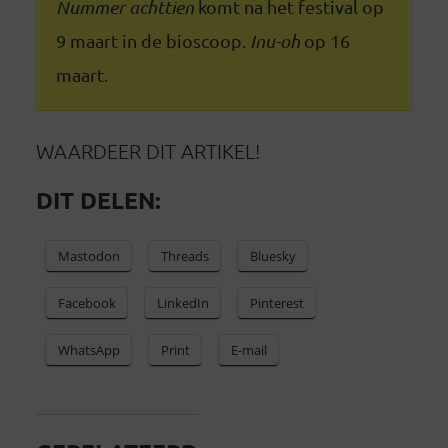
Nummer achttien
komt na het festival op
9 maart in de bioscoop.
Inu-oh
op 16
maart.
WAARDEER DIT ARTIKEL!
DIT DELEN:
Mastodon
Threads
Bluesky
Facebook
LinkedIn
Pinterest
WhatsApp
Print
E-mail