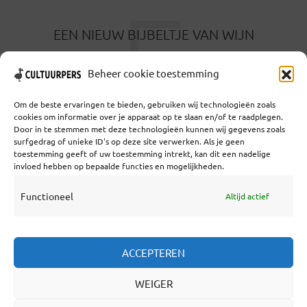
E
EEN NIEUW BIJBELTJE VAN WIJN
1 MAAND GELEDEN
Beheer cookie toestemming
Om de beste ervaringen te bieden, gebruiken wij technologieën zoals
cookies om informatie over je apparaat op te slaan en/of te raadplegen.
Door in te stemmen met deze technologieën kunnen wij gegevens zoals
surfgedrag of unieke ID's op deze site verwerken. Als je geen
toestemming geeft of uw toestemming intrekt, kan dit een nadelige
Coöperatief Cultureel Persbureau U.A. | Salzburg 29 |
invloed hebben op bepaalde functies en mogelijkheden.
3524KS Utrecht | KvK: 55573592 |Btw:
NL851769731B01 | Bank: NL92 TRIO 0254 7521 01
Functioneel
Altijd actief
Samenwerken
ACCEPTEREN
Statuten
WEIGER
Redactiestatuut
Over Ons