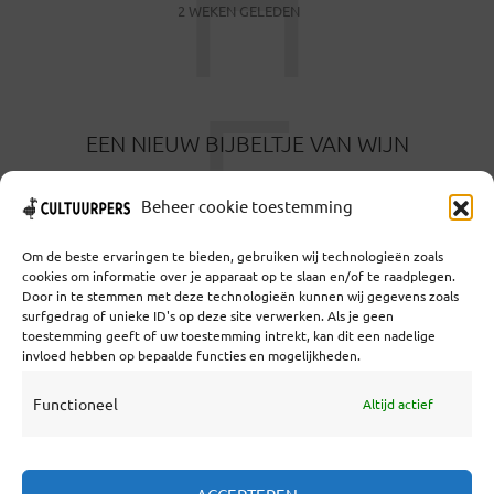
H
2 WEKEN GELEDEN
E
EEN NIEUW BIJBELTJE VAN WIJN
1 MAAND GELEDEN
Beheer cookie toestemming
Om de beste ervaringen te bieden, gebruiken wij technologieën zoals
cookies om informatie over je apparaat op te slaan en/of te raadplegen.
Door in te stemmen met deze technologieën kunnen wij gegevens zoals
surfgedrag of unieke ID's op deze site verwerken. Als je geen
toestemming geeft of uw toestemming intrekt, kan dit een nadelige
Coöperatief Cultureel Persbureau U.A. | Salzburg 29 |
invloed hebben op bepaalde functies en mogelijkheden.
3524KS Utrecht | KvK: 55573592 |Btw:
NL851769731B01 | Bank: NL92 TRIO 0254 7521 01
Functioneel
Altijd actief
Samenwerken