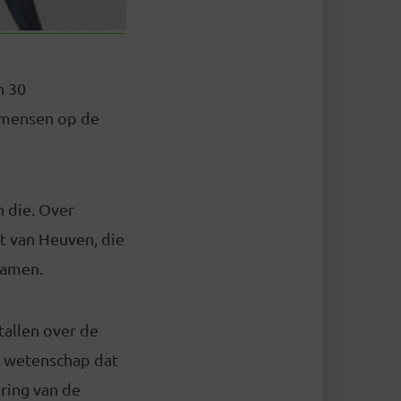
n 30
0 mensen op de
 die. Over
t van Heuven, die
ramen.
etallen over de
de wetenschap dat
ering van de