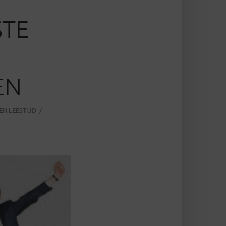
STE
EN
EN LEESTIJD