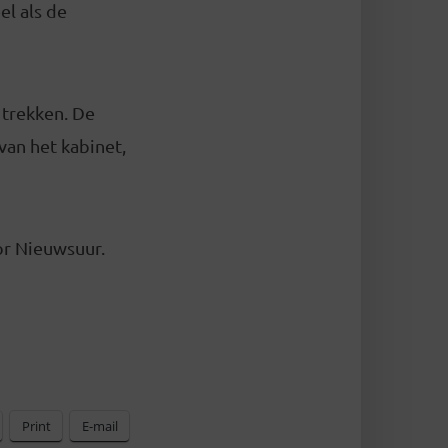
el als de
 trekken. De
van het kabinet,
or Nieuwsuur.
Print
E-mail