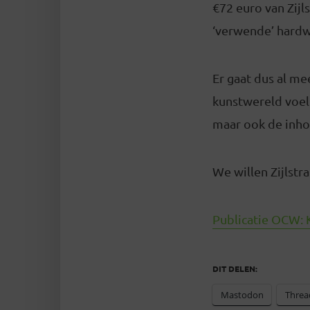
€72 euro van Zijl
‘verwende’ hard
Er gaat dus al me
kunstwereld voelt
maar ook de inho
We willen Zijlstr
Publicatie OCW: K
DIT DELEN:
Mastodon
Threa