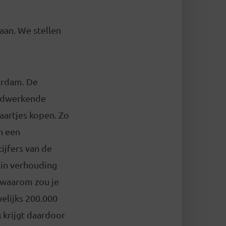
taan. We stellen
terdam. De
ardwerkende
aartjes kopen. Zo
n een
cijfers van de
 in verhouding
, waarom zou je
elijks 200.000
 krijgt daardoor