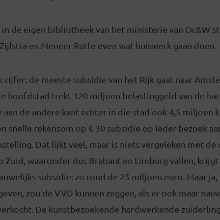
die in de eigen bibliotheek van het ministerie van Oc&W s
Zijlstra en Meneer Rutte even wat huiswerk gaan doen.
uk cijfer: de meeste subsidie van het Rijk gaat naar Ams
de hoofdstad trekt 120 miljoen belastinggeld van de h
 aan de andere kant echter in die stad ook 4,5 miljoen k
 snelle rekensom op € 30 subsidie op ieder bezoek aa
telling. Dat lijkt veel, maar is niets vergeleken met de 
o Zuid, waaronder dus Brabant en Limburg vallen, krijgt
uwelijks subsidie: zo rond de 25 miljoen euro. Maar ja
tgeven, zou de VVD kunnen zeggen, als er ook maar nauw
verkocht. De kunstbezoekende hardwerkende zuiderling