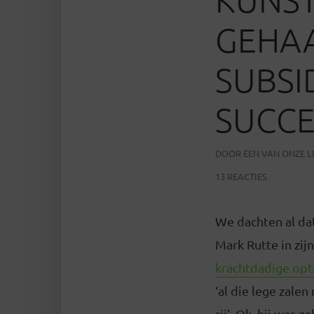
“
GEHAA
SUBSI
SUCCE
DOOR
EEN VAN ONZE 
13 REACTIES
We dachten al dat
Mark Rutte in zij
krachtdadige op
‘al die lege zale
rij’. Ok, hij was 