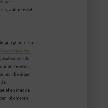
en paar
ater, dat meestal
llingen genereren
tssecretaris van
e gesubsidieerde
 bronnen moeten
ellen: die eigen
 de
ergeleken met de
igen inkomsten