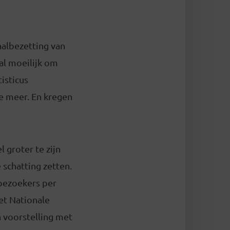
albezetting van
al moeilijk om
isticus
e meer. En kregen
 groter te zijn
 schatting zetten.
 bezoekers per
et Nationale
n voorstelling met