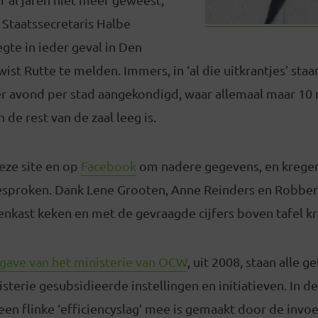
 Staatssecretaris Halbe
egte in ieder geval in Den
ist Rutte te melden. Immers, in ‘al die uitkrantjes’ staa
er avond per stad aangekondigd, waar allemaal maar 1
n de rest van de zaal leeg is.
ze site en op
Facebook
om nadere gegevens, en kregen
sproken. Dank Lene Grooten, Anne Reinders en Robber
enkast keken en met de gevraagde cijfers boven tafel k
tgave van het ministerie van OCW
, uit 2008, staan alle g
sterie gesubsidieerde instellingen en initiatieven. In 
een flinke ‘efficiencyslag’ mee is gemaakt door de invo