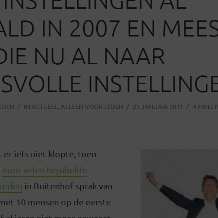
LD IN 2007 EN MEE
DIE NU AL NAAR
SVOLLE INSTELLING
LEDEN
IN
ACTUEEL
,
ALLEEN VOOR LEDEN
23 JANUARI 2011
4 MINUT
 er iets niet klopte, toen
n
door velen bejubelde
treden
in Buitenhof sprak van
n met 10 mensen op de eerste
zelf al jaren niet meer geweest,