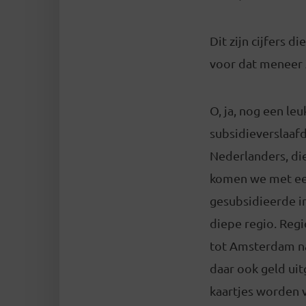
Dit zijn cijfers 
voor dat meneer 
O, ja, nog een le
subsidieverslaaf
Nederlanders, die
komen we met een
gesubsidieerde ins
diepe regio. Regi
tot Amsterdam na
daar ook geld ui
kaartjes worden 