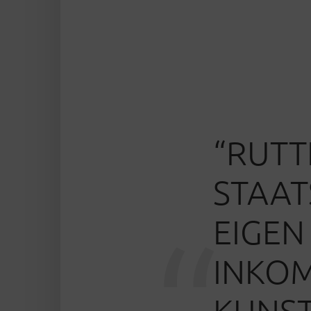
“RUTT
STAAT
EIGEN 
INKOM
KUNST