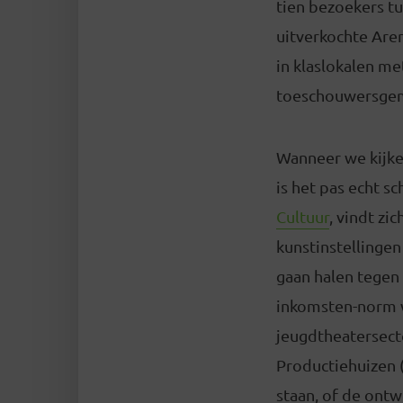
tien bezoekers t
uitverkochte Aren
in klaslokalen me
toeschouwersgemi
Wanneer we kijke
is het pas echt sc
Cultuur
, vindt zi
kunstinstellinge
gaan halen tegen
inkomsten-norm w
jeugdtheatersecto
Productiehuizen 
staan, of de ont