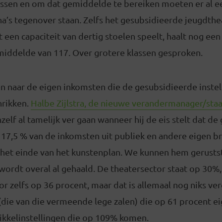
ussen en om dat gemiddelde te bereiken moeten er al e
a’s tegenover staan. Zelfs het gesubsidieerde jeugdthe
t een capaciteit van dertig stoelen speelt, haalt nog een
ddelde van 117. Over grotere klassen gesproken.
n naar de eigen inkomsten die de gesubsidieerde inste
hrikken.
Halbe Zijlstra, de nieuwe verandermanager/staa
chzelf al tamelijk ver gaan wanneer hij de eis stelt dat d
n 17,5 % van de inkomsten uit publiek en andere eigen
 het einde van het kunstenplan. We kunnen hem gerustst
ordt overal al gehaald. De theatersector staat op 30%,
r zelfs op 36 procent, maar dat is allemaal nog niks v
(die van die vermeende lege zalen) die op 61 procent e
wikkelinstellingen die op 109% komen.