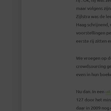
maar volgens zijn
Zijlstra was de le
Haag schrijnend, w
voorstellingen p
eerste rij zitten e
We vroegen op de
crowdsourcing ge
even in hun boek
Nu dan. In een
ui
127 door het mini
daar in 2009 nog 