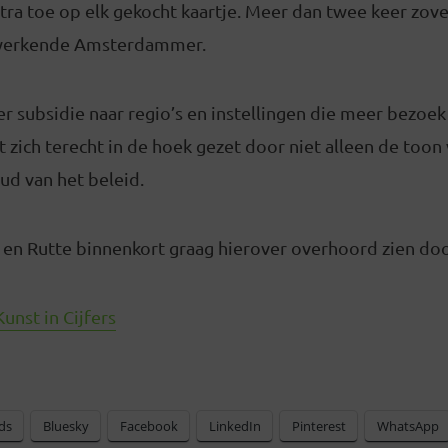
stra toe op elk gekocht kaartje. Meer dan twee keer zove
werkende Amsterdammer.
er subsidie naar regio’s en instellingen die meer bezoek
 zich terecht in de hoek gezet door niet alleen de toon 
ud van het beleid.
a en Rutte binnenkort graag hierover overhoord zien do
unst in Cijfers
ds
Bluesky
Facebook
LinkedIn
Pinterest
WhatsApp