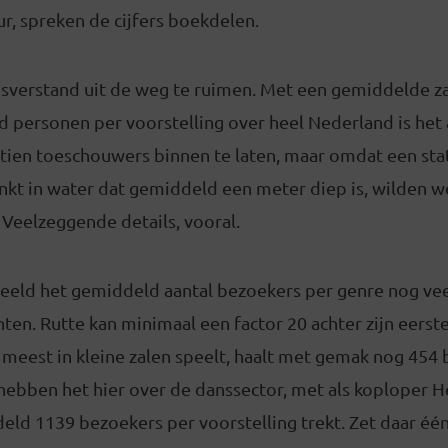
ur, spreken de cijfers boekdelen.
sverstand uit de weg te ruimen. Met een gemiddelde za
 personen per voorstelling over heel Nederland is het 
tien toeschouwers binnen te laten, maar omdat een stat
nkt in water dat gemiddeld een meter diep is, wilden w
 Veelzeggende details, vooral.
beeld het gemiddeld aantal bezoekers per genre nog veel
ten. Rutte kan minimaal een factor 20 achter zijn eerste
 meest in kleine zalen speelt, haalt met gemak nog 454
hebben het hier over de danssector, met als koploper H
eld 1139 bezoekers per voorstelling trekt. Zet daar éé